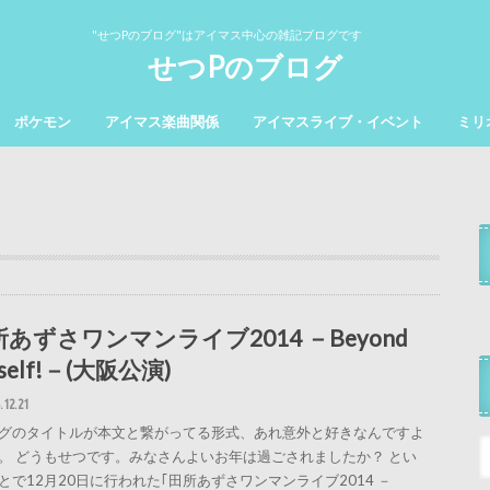
"せつPのブログ"はアイマス中心の雑記ブログです
せつPのブログ
ポケモン
アイマス楽曲関係
アイマスライブ・イベント
ミリ
あずさワンマンライブ2014 －Beyond
self!－(大阪公演)
.12.21
グのタイトルが本文と繋がってる形式、あれ意外と好きなんですよ
。 どうもせつです。みなさんよいお年は過ごされましたか？ とい
とで12月20日に行われた｢田所あずさワンマンライブ2014 －