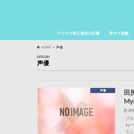
アイマス初心者向け記事
学マス攻略
HOME
声優
CATEGORY
声優
田所
声優
My
2014
ブロ
ねー
うこ