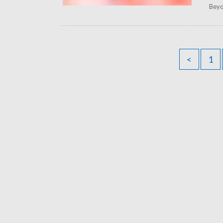
Bey
<
1