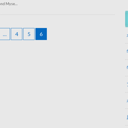
ond Myse…
…
4
5
6