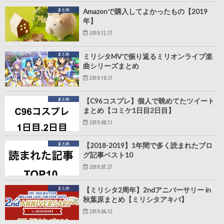
まとめ
Amazonで購入してよかったもの【2019
年】
2019.12.17
まとめ
ミリシタMVで振り返るミリオンライブ楽
曲シリーズまとめ
2019.10.17
まとめ
【C96コスプレ】個人で眺めてたツイート
まとめ【コミケ1日目2日目】
2019.08.11
まとめ
【2018-2019】1年間で多く読まれたブロ
グ記事ベスト10
2019.07.27
まとめ
【ミリシタ2周年】2ndアニバーサリー in
秋葉原まとめ【ミリシタアキバ】
2019.06.12