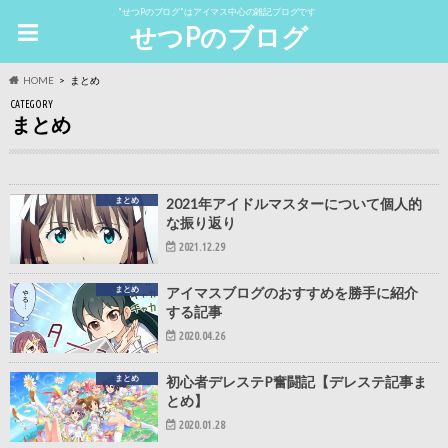
"せつPのブログ"はアイマス中心の雑記ブログです
せつPのブログ
HOME
まとめ
CATEGORY
まとめ
まとめ
2021年アイドルマスターについて個人的
な振り返り
2021.12.29
まとめ
アイマスブログのおすすめを勝手に紹介
する記事
2020.04.26
まとめ
初心者デレステP奮闘記【デレステ記事ま
とめ】
2020.01.28