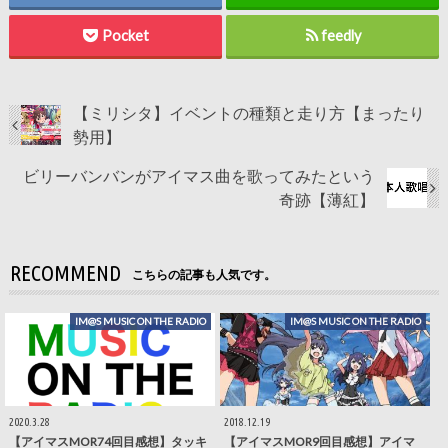
Pocket
feedly
【ミリシタ】イベントの種類と走り方【まったり
勢用】
ビリーバンバンがアイマス曲を歌ってみたという
奇跡【薄紅】
RECOMMEND
こちらの記事も人気です。
IM@S MUSIC ON THE RADIO
IM@S MUSIC ON THE RADIO
2020.3.28
2018.12.19
【アイマスMOR74回目感想】タッキ
【アイマスMOR9回目感想】アイマ