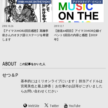
IM@S MUSIC ON THE RADIO
アイマスライブ・イベント
2018.10.26
2019.12.7
【アイマスMOR2回目感想】高橋李
【放送64回目】アイマスMOR公録イ
依さんのオタク語りステージを希望
ベント1回目の内容と感想【2019
します
年】
ABOUT
この記事をかいた人
せつ＆P
基本的にはミリオンライブにいます｜ 担当アイドルは
宮尾美也と最上静香｜ お仕事のお話等がございました
らお問い合わせください
WebSite
Twitter
YouTube