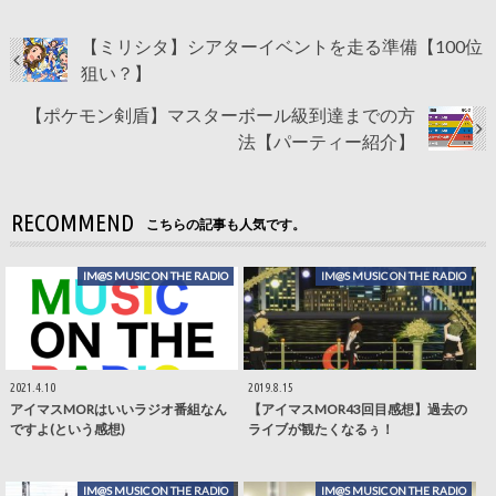
【ミリシタ】シアターイベントを走る準備【100位
狙い？】
【ポケモン剣盾】マスターボール級到達までの方
法【パーティー紹介】
RECOMMEND
こちらの記事も人気です。
IM@S MUSIC ON THE RADIO
IM@S MUSIC ON THE RADIO
2021.4.10
2019.8.15
アイマスMORはいいラジオ番組なん
【アイマスMOR43回目感想】過去の
ですよ(という感想)
ライブが観たくなるぅ！
IM@S MUSIC ON THE RADIO
IM@S MUSIC ON THE RADIO