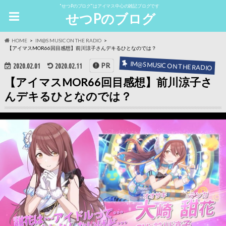
"せつPのブログ"はアイマス中心の雑記ブログです
せつPのブログ
HOME
IM@S MUSIC ON THE RADIO
【アイマスMOR66回目感想】前川涼子さんデキるひとなのでは？
IM@S MUSIC ON THE RADIO
PR
2020.02.01
2020.02.11
【アイマスMOR66回目感想】前川涼子さ
んデキるひとなのでは？