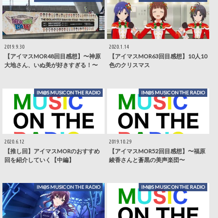
2019.9.30
2020.1.14
【アイマスMOR48回目感想】〜神原
【アイマスMOR63回目感想】10人10
大地さん、いぬ美が好きすぎる！〜
色のクリスマス
IM@S MUSIC ON THE RADIO
IM@S MUSIC ON THE RADIO
2020.6.12
2019.10.29
【推し回】アイマスMORのおすすめ
【アイマスMOR52回目感想】〜福原
回を紹介していく【中編】
綾香さんと蒼黒の美声楽団〜
IM@S MUSIC ON THE RADIO
IM@S MUSIC ON THE RADIO