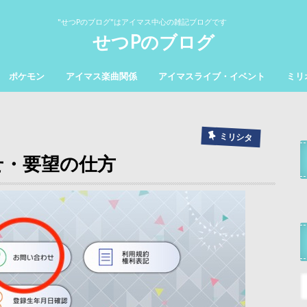
"せつPのブログ"はアイマス中心の雑記ブログです
せつPのブログ
ポケモン
アイマス楽曲関係
アイマスライブ・イベント
ミリ
ミリシタ
せ・要望の仕方