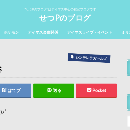
"せつPのブログ"はアイマス中心の雑記ブログです
せつPのブログ
ポケモン
アイマス楽曲関係
アイマスライブ・イベント
ミリ
シンデレラガールズ
谷
はてブ
送る
Pocket
ﾉﾞ