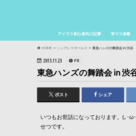
アイマス初心者向け記事
学マス攻略
HOME
シンデレラガールズ
東急ハンズの舞踏会 in 渋谷
2015.11.23
PR
東急ハンズの舞踏会 in 渋
ポスト
シェア
いつもお世話になっております。(｡･ω･)
せつです。