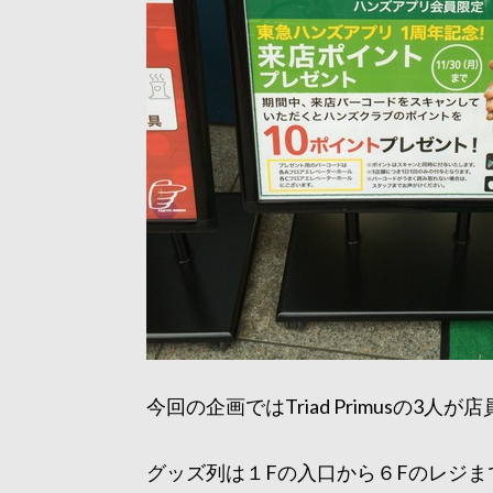
今回の企画ではTriad Primusの3人
グッズ列は１Fの入口から６Fのレジま