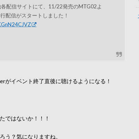
e-onkyo他各配信サイトにて、11/22発売のMTG02よ
い」先行配信がスタートしました！
o/KGnN24CJVZ
erがイベント終了直後に聴けるようになる！
ったではないか！！！
だろう？気になりますね。