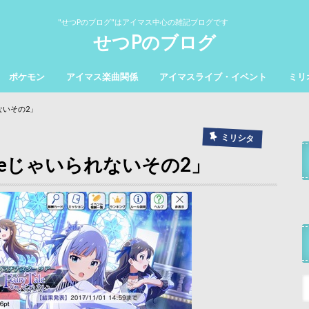
"せつPのブログ"はアイマス中心の雑記ブログです
せつPのブログ
ポケモン
アイマス楽曲関係
アイマスライブ・イベント
ミリ
れないその2」
ミリシタ
aleじゃいられないその2」