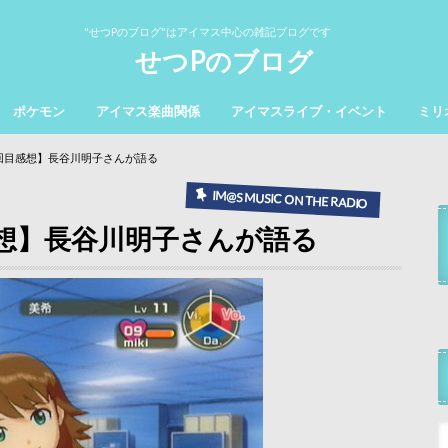
"せつPのブログ"はアイマス中心の雑記ブログです
せつPのブログ
ポケモン
アイマス楽曲関係
アイマスライブ・イベント
ミリ
5回目感想】長谷川明子さんが語る
IM@S MUSIC ON THE RADIO
感想】長谷川明子さんが語る