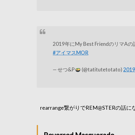
2019年にMy Best Friendの
#アイマスMOR
— せつ&P
(@tatitutetotato)
201
rearrange繋がりでREM@STER