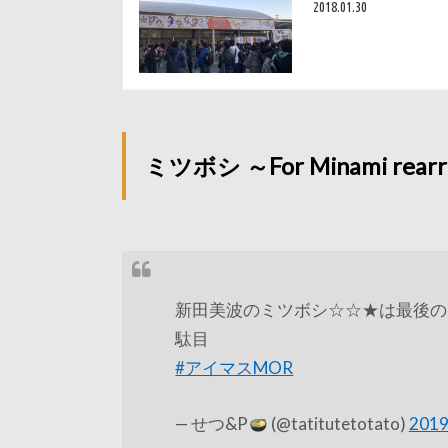
2018.01.30
ミツボシ ～For Minami rearr
新田美波のミツボシ☆☆★は最後の
駄目
#アイマスMOR
— せつ&P
(@tatitutetotato)
201