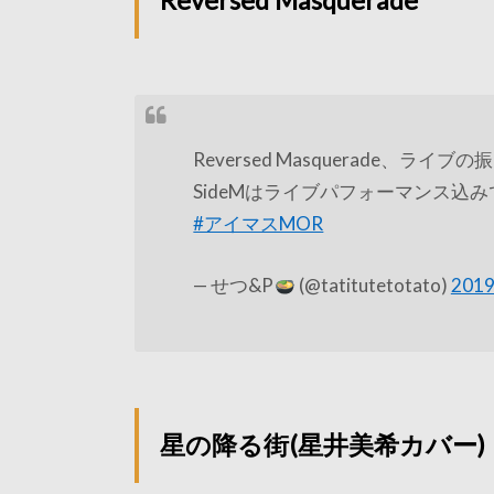
Reversed Masquerade
Reversed Masquerade、ラ
SideMはライブパフォーマンス込
#アイマスMOR
— せつ&P
(@tatitutetotato)
201
星の降る街(星井美希カバー)