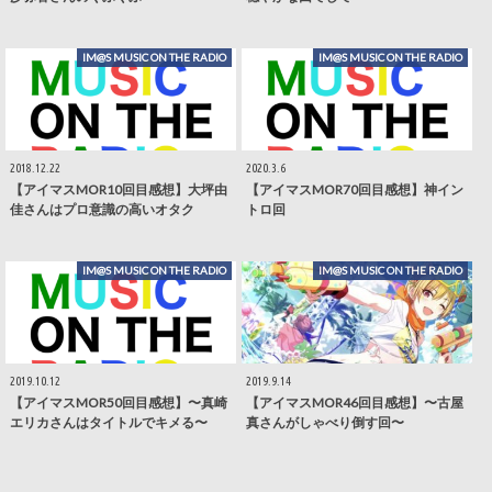
IM@S MUSIC ON THE RADIO
IM@S MUSIC ON THE RADIO
2018.12.22
2020.3.6
【アイマスMOR10回目感想】大坪由
【アイマスMOR70回目感想】神イン
佳さんはプロ意識の高いオタク
トロ回
IM@S MUSIC ON THE RADIO
IM@S MUSIC ON THE RADIO
2019.10.12
2019.9.14
【アイマスMOR50回目感想】〜真崎
【アイマスMOR46回目感想】〜古屋
エリカさんはタイトルでキメる〜
真さんがしゃべり倒す回〜