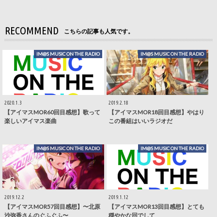
RECOMMEND
こちらの記事も人気です。
IM@S MUSIC ON THE RADIO
IM@S MUSIC ON THE RADIO
2020.1.3
2019.2.18
【アイマスMOR60回目感想】歌って
【アイマスMOR18回目感想】やはり
楽しいアイマス楽曲
この番組はいいラジオだ
IM@S MUSIC ON THE RADIO
IM@S MUSIC ON THE RADIO
2019.12.2
2019.1.12
【アイマスMOR57回目感想】〜北原
【アイマスMOR13回目感想】とても
沙弥香さんのぐふぐふ〜
穏やかな回でして