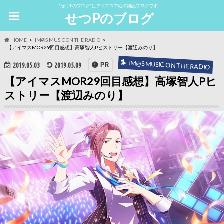
"せつPのブログ"はアイマス中心の雑記ブログです
せつPのブログ
HOME
IM@S MUSIC ON THE RADIO
【アイマスMOR29回目感想】高塚智人Pヒストリー【渡辺みのり】
IM@S MUSIC ON THE RADIO
PR
2019.05.03
2019.05.09
【アイマスMOR29回目感想】高塚智人Pヒ
ストリー【渡辺みのり】