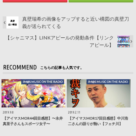
真壁瑞希の画像をアップすると近い構図の真壁刀
義が送られてくる
【シャニマス】LINKアピールの発動条件【リンク
アピール】
RECOMMEND
こちらの記事も人気です。
IM@S MUSIC ON THE RADIO
IM@S MUSIC ON THE RADIO
2019.9.8
2019.2.11
【アイマスMOR44回目感想】〜永井
【アイマスMOR17回目感想】中川浩
真里子さんもスポーツ女子〜
二さんの語りが熱い【フェチ川】