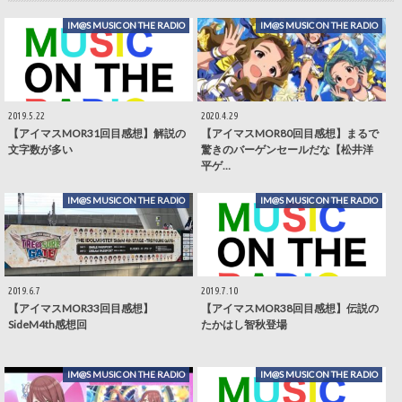
IM@S MUSIC ON THE RADIO
IM@S MUSIC ON THE RADIO
2019.5.22
2020.4.29
【アイマスMOR31回目感想】解説の
【アイマスMOR80回目感想】まるで
文字数が多い
驚きのバーゲンセールだな【松井洋
平ゲ…
IM@S MUSIC ON THE RADIO
IM@S MUSIC ON THE RADIO
2019.6.7
2019.7.10
【アイマスMOR33回目感想】
【アイマスMOR38回目感想】伝説の
SideM4th感想回
たかはし智秋登場
IM@S MUSIC ON THE RADIO
IM@S MUSIC ON THE RADIO