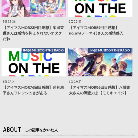
2019.3.26
2020.7.23
【アイマスMOR23回目感想】峯田茉
【アイマスMOR89回目感想】
優さんは感情を抑えきれないオタク
no_my(ノーマイ)さんの感情移入
だね
IM@S MUSIC ON THE RADIO
IM@S MUSIC ON THE RADIO
2020.4.5
2020.6.21
【アイマスMOR76回目感想】睦月周
【アイマスMOR86回目感想】八城雄
平さんフレッシュさがある
太さんの調査力よ【モモキエイジ】
ABOUT
この記事をかいた人