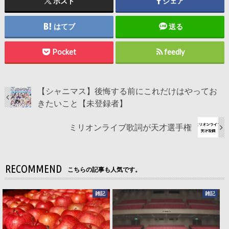
ポスト
シェア
はてブ
送る
Pocket
feedly
【シャニマス】後悔する前にこれだけはやってお
きたいこと【未登録者】
ミリオンライブ歌詞が天才選手権
RECOMMEND
こちらの記事も人気です。
雑記
雑記