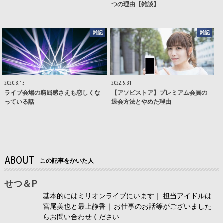
つの理由【雑談】
雑記
雑記
2020.8.13
2022.5.31
ライブ会場の窮屈感さえも恋しくな
【アソビストア】プレミアム会員の
っている話
退会方法とやめた理由
ABOUT
この記事をかいた人
せつ＆P
基本的にはミリオンライブにいます｜ 担当アイドルは
宮尾美也と最上静香｜ お仕事のお話等がございました
らお問い合わせください