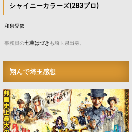
シャイニーカラーズ(283プロ)
和泉愛依
事務員の
七草はづき
も埼玉県出身。
翔んで埼玉感想