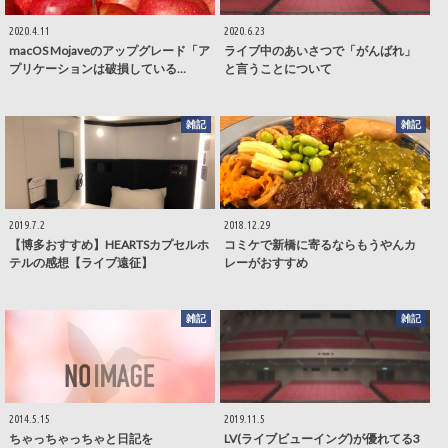
2020.4.11
2020.6.23
macOS Mojaveのアップグレード「ア
ライブ中のあいさつで「がんばれ」
プリケーションは破損している…
と言うことについて
雑記
雑記
2019.7.2
2018.12.29
【博多おすすめ】HEARTSカプセルホ
コミケで新橋に寄るならもうやんカ
テルの感想【ライブ遠征】
レーがおすすめ
雑記
雑記
2014.5.15
2019.11.5
ちゃっちゃっちゃと日記を
LV(ライブビューイング)が優れてる3