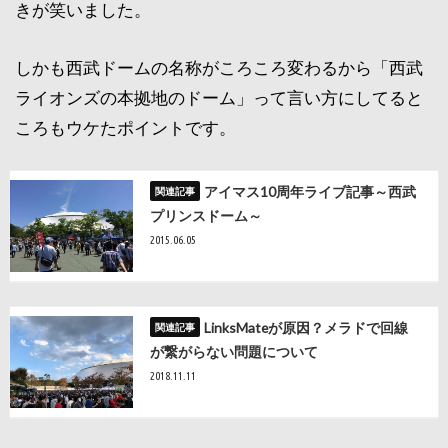
きが笑いました。
しかも西武ドームの名称がころころ変わるから「西武
ライオンズの本拠地のドーム」って言い方にしてると
ころもウケたポイントです。
アイマス10周年ライブ記事～西武
プリンスドーム～
2015.06.05
LinksMateが原因？メラドで回線
が繋がらない問題について
2018.11.11