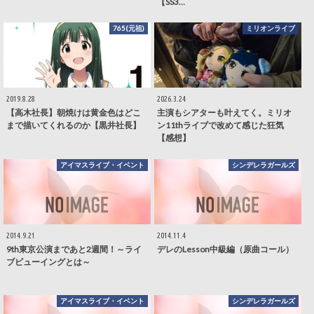
【SS3…
765(元祖)
ミリオンライブ
2019.8.28
2026.3.24
【高木社長】朝焼けは黄金色はどこ
主演もシアターも叶えてく。ミリオ
まで描いてくれるのか【黒井社長】
ン11thライブで改めて感じた狂気
【感想】
アイマスライブ・イベント
シンデレラガールズ
2014.9.21
2014.11.4
9th東京公演まであと2週間！～ライ
デレのLesson中級編（原曲コール）
ブビューイングとは～
アイマスライブ・イベント
シンデレラガールズ