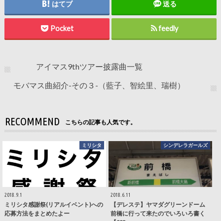
はてブ
送る
Pocket
feedly
アイマス9thツアー披露曲一覧
モバマス曲紹介-その３-（藍子、智絵里、瑞樹）
RECOMMEND
こちらの記事も人気です。
ミリシタ
シンデレラガールズ
2018.9.1
2018.6.11
ミリシタ感謝祭(リアルイベント)への
【デレステ】ヤマダグリーンドーム
応募方法をまとめたよー
前橋に行って来たのでいろいろ書く