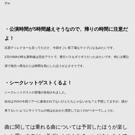
すw
・公演時間が5時間越えそうなので、帰りの時間に注意だ
よ！
石原ディレクターも言ってたけど、今回すごい長丁場なライブになるみたいです。
2月のSSAの時も新幹線は完全アウトで、夜行バスもギリギリだったみたいです。特に土曜公
演で地元へ帰るひとは時間を気にしたほうがよさそうです。
・シークレットゲストくるよ！
シークレットゲストの登場が告知されました。
自分は765の今回ツアーに参加されてないひとたちじゃないかな？と予想してますが、誰が
来てもいいようにサイリウムの色はおおかた用意しておくのがベターでしょうか。
曲に関しては乗れる曲については予習したほうが楽し