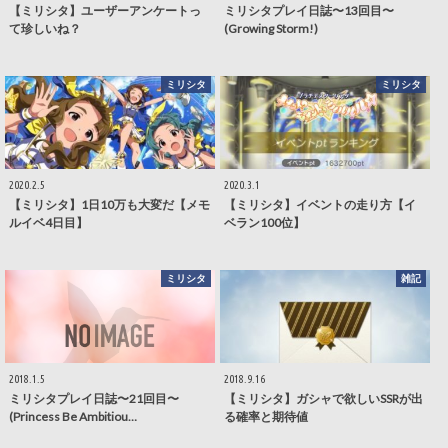
【ミリシタ】ユーザーアンケートっ
ミリシタプレイ日誌〜13回目〜
て珍しいね？
(Growing Storm!)
ミリシタ
ミリシタ
2020.2.5
2020.3.1
【ミリシタ】1日10万も大変だ【メモ
【ミリシタ】イベントの走り方【イ
ルイベ4日目】
ベラン100位】
ミリシタ
雑記
2018.1.5
2018.9.16
ミリシタプレイ日誌〜21回目〜
【ミリシタ】ガシャで欲しいSSRが出
(Princess Be Ambitiou…
る確率と期待値