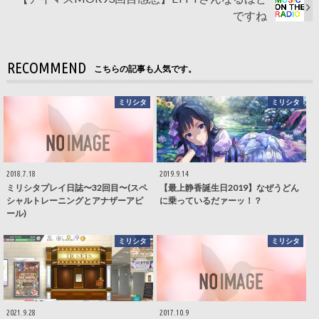
ですね
RECOMMEND
こちらの記事も人気です。
ミリシタ
ミリシタ
2018.7.18
2019.9.14
ミリシタプレイ日誌〜32回目〜(スペ
【最上静香誕生日2019】なぜうどん
シャルトレーニングとアナザーアピ
に乗っているだァーッ！？
ール)
ミリシタ
ミリシタ
2021.9.28
2017.10.9