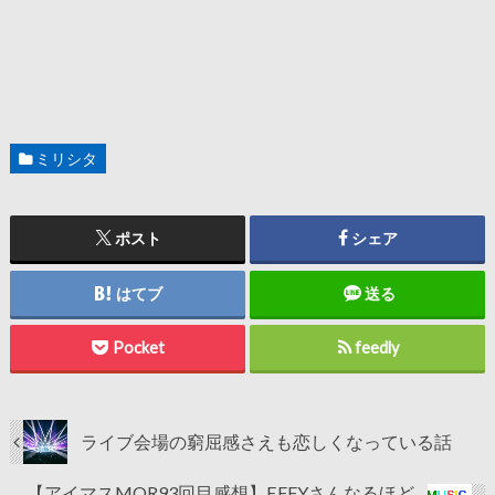
ミリシタ
ポスト
シェア
はてブ
送る
Pocket
feedly
ライブ会場の窮屈感さえも恋しくなっている話
【アイマスMOR93回目感想】EFFYさんなるほど