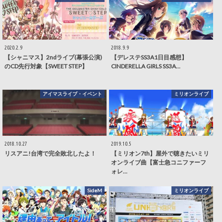
2020.2.9
2018.9.9
【シャニマス】2ndライブ(幕張公演)
【デレステSS3A1日目感想】
のCD先行対象【SWEET STEP】
CINDERELLA GIRLS SS3A…
アイマスライブ・イベント
ミリオンライブ
2018.10.27
2019.10.5
リスアニ!台湾で完全敗北したよ！
【ミリオン7th】屋外で聴きたいミリ
オンライブ曲【富士急コニファーフ
ォレ…
SideM
ミリオンライブ