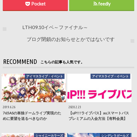
Pocket
feedly
LTH09.10イベ～ファイナル～
ブログ閉鎖のお知らせとかではないです
RECOMMEND
こちらの記事も人気です。
アイマスライブ・イベント
アイマスライブ・イベント
2019.6.26
2020.2.23
765ASの単独ドームライブ実現のた
【uP!!!ライブパス】auスマートパス
めに要望を送るべきなのか
プレミアムの入会方法【有料会員】
シャイニーカラーズ
シンデレラガールズ