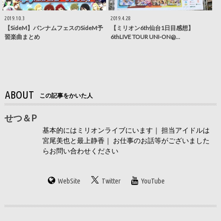
2019.10.3
2019.4.28
【SideM】バンナムフェスのSideM予
【ミリオン6th仙台1日目感想】
習楽曲まとめ
6thLIVE TOUR UNI-ON@…
ABOUT
この記事をかいた人
せつ＆P
基本的にはミリオンライブにいます｜ 担当アイドルは
宮尾美也と最上静香｜ お仕事のお話等がございました
らお問い合わせください
WebSite
Twitter
YouTube