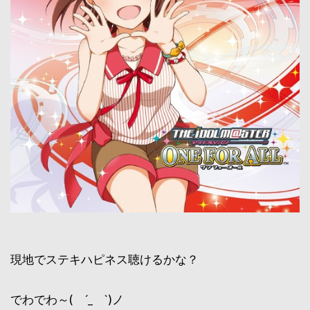
現地でステキハピネス聴けるかな？
でわでわ～( ´_ゝ`)ノ