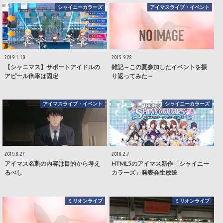
シャイニーカラーズ
アイマスライブ・イベント
2019.1.10
2015.9.28
【シャニマス】サポートアイドルの
雑記～この夏参加したイベントを振
アピール倍率は固定
り返ってみた～
アイマスライブ・イベント
シャイニーカラーズ
2019.8.27
2018.2.7
アイマス名刺の内容は目的から考え
HTML5のアイマス新作「シャイニー
るべし
カラーズ」発表会生放送
ミリオンライブ
ミリオンライブ