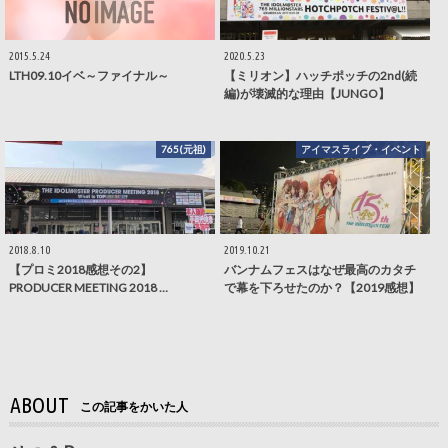
2015.5.24
2020.5.23
LTH09.10イベ～ファイナル～
【ミリオン】ハッチポッチの2nd(続
編)が壊滅的な理由【JUNGO】
765(元祖)
アイマスライブ・イベント
2018.8.10
2019.10.21
【プロミ2018感想その2】
バンナムフェスはなぜ最高のカタチ
PRODUCER MEETING 2018 …
で幕を下ろせたのか？【2019感想】
ABOUT
この記事をかいた人