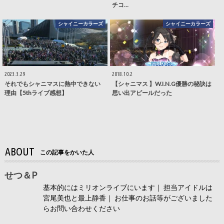
チコ…
シャイニーカラーズ
シャイニーカラーズ
2023.3.29
2018.10.2
それでもシャニマスに熱中できない
【シャニマス 】W.I.N.G優勝の秘訣は
理由【5thライブ感想】
思い出アピールだった
ABOUT
この記事をかいた人
せつ＆P
基本的にはミリオンライブにいます｜ 担当アイドルは
宮尾美也と最上静香｜ お仕事のお話等がございました
らお問い合わせください