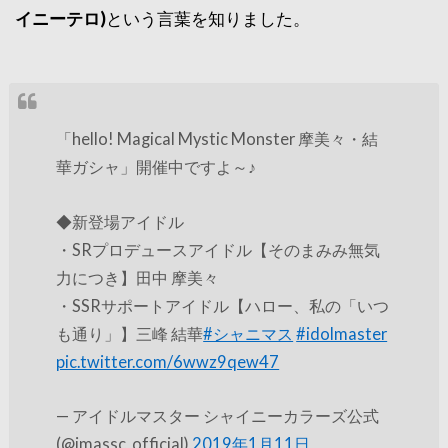
イニーテロ)
という言葉を知りました。
「hello! Magical Mystic Monster 摩美々・結
華ガシャ」開催中ですよ～♪
◆新登場アイドル
・SRプロデュースアイドル【そのまみみ無気
力につき】田中 摩美々
・SSRサポートアイドル【ハロー、私の「いつ
も通り」】三峰 結華
#シャニマス
#idolmaster
pic.twitter.com/6wwz9qew47
— アイドルマスター シャイニーカラーズ公式
(@imassc_official)
2019年1月11日