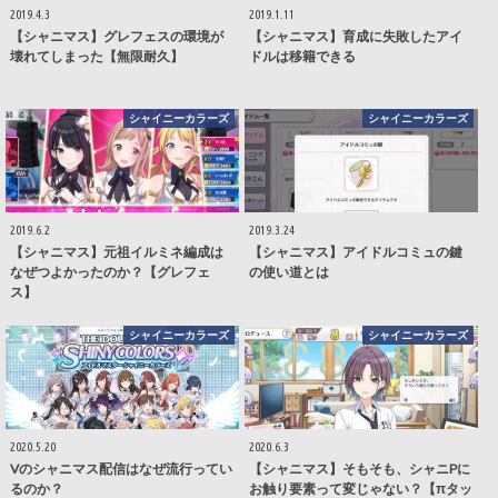
2019.4.3
2019.1.11
【シャニマス】グレフェスの環境が
【シャニマス】育成に失敗したアイ
壊れてしまった【無限耐久】
ドルは移籍できる
シャイニーカラーズ
シャイニーカラーズ
2019.6.2
2019.3.24
【シャニマス】元祖イルミネ編成は
【シャニマス】アイドルコミュの鍵
なぜつよかったのか？【グレフェ
の使い道とは
ス】
シャイニーカラーズ
シャイニーカラーズ
2020.5.20
2020.6.3
Vのシャニマス配信はなぜ流行ってい
【シャニマス】そもそも、シャニPに
るのか？
お触り要素って変じゃない？【πタッ