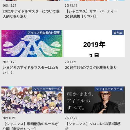
2021.12.29
2019.8.19
2021年アイドルマスターについて個
【シャニマス】サマーパーティー
人的な振り返り
2019感想【サマパ】
アイマス初心者向け記事
まとめ
2018.11.2
2019.4.9
いまどきのアイドルマスターはぬる
2019年3月のブログ記事振り返り
い！？
シャイニーカラーズ
シャイニーカラーズ
2021.8.19
2020.7.29
【シャニマス】動画配信のルールが
【シャニマス】ソロコレCD第4弾感
公開【実況ポリシー】
想