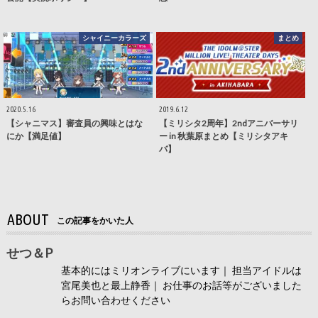
シャイニーカラーズ
まとめ
2020.5.16
2019.6.12
【シャニマス】審査員の興味とはな
【ミリシタ2周年】2ndアニバーサリ
にか【満足値】
ー in 秋葉原まとめ【ミリシタアキ
バ】
ABOUT
この記事をかいた人
せつ＆P
基本的にはミリオンライブにいます｜ 担当アイドルは
宮尾美也と最上静香｜ お仕事のお話等がございました
らお問い合わせください