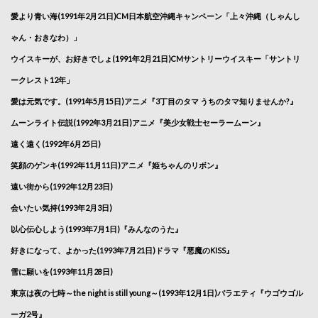
愛より青い海(1991年2月21日)CM日本航空沖縄キャンペーン「上々沖縄（しゃんし
ゃん・おきなわ）」
ウイスキーが、お好きでしょ(1991年2月21日)CMサントリーウイスキー「サントリ
ークレスト12年」
愛は元気です。(1991年5月15日)アニメ『3丁目のタマ うちのタマ知りませんか?』
ムーンライト伝説(1992年3月21日)アニメ『美少女戦士セーラームーン』
遠く遠く(1992年6月25日)
笑顔のゲンキ(1992年11月11日)アニメ『姫ちゃんのリボン』
遠い街から(1992年12月23日)
会いたい気持(1993年2月3日)
以心伝心しよう(1993年7月1日)『みんなのうた』
好きになって、よかった(1993年7月21日)ドラマ『悪魔のKISS』
雪に願いを(1993年11月28日)
東京は夜の七時～the night is still young～(1993年12月1日)バラエティ『ウゴウゴル
ーガ2号』