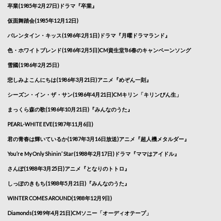
卒業(1985年2月27日)ドラマ『卒業』
仮面舞踏会(1985年12月12日)
バレンタイン・キッス(1986年2月1日)ドラマ『月曜ドラマランド』
色・ホワイトブレンド(1986年2月5日)CM資生堂’86春のキャンペーンソング
雪國(1986年2月25日)
悲しみよこんにちは(1986年3月21日)アニメ『めぞん一刻』
シーズン・イン・ザ・サン(1986年4月21日)CMキリン「キリンびん生」
まっくら森の歌(1986年10月21日)『みんなのうた』
PEARL-WHITE EVE(1987年11月6日)
君の青春は輝いているか(1987年3月16日放送)アニメ『超人機メタルダー』
You’re My Only Shinin’ Star(1988年2月17日)ドラマ『ママはアイドル』
さんぽ(1988年3月25日)アニメ『となりのトトロ』
しっぽのきもち(1988年5月21日)『みんなのうた』
WINTER COMES AROUND(1988年12月9日)
Diamonds(1989年4月21日)CMソニー「オーディオテープ」