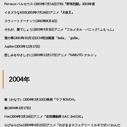
Perseus-ペルセウス-(2003年7月16日)TBS『野球烈闘』2003年度
イタズラなKISS(2003年7月24日)アニメ『犬夜叉』
スウィートドーナッツ(2003年8月6日)
それが、愛でしょう(2003年9月3日)アニメ『フルメタル・パニック? ふもっふ』
雪の華(2003年10月1日)CM明治製菓「boda」「galbo」
Jupiter(2003年12月17日)
悲しみをやさしさに(2003年12月17日)アニメ『NARUTO -ナルト-』
2004年
奏（かなで）(2004年3月10日)映画『ラフ ROUGH』
春(2004年3月17日)
rise(2004年3月26日)アニメ『攻殻機動隊 S.A.C. 2nd GIG』
らびゅらびゅ(2004年4月21日)アニメ『わがまま☆フェアリー ミルモでポン! わんだ