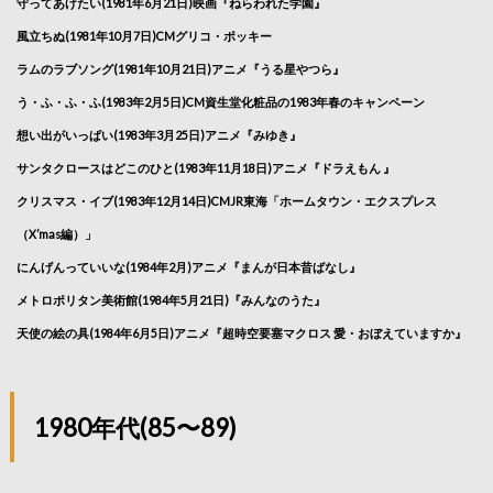
守ってあげたい(1981年6月21日)映画『ねらわれた学園』
風立ちぬ(1981年10月7日)CMグリコ・ポッキー
ラムのラブソング(1981年10月21日)アニメ『うる星やつら』
う・ふ・ふ・ふ(1983年2月5日)CM資生堂化粧品の1983年春のキャンペーン
想い出がいっぱい(1983年3月25日)アニメ『みゆき』
サンタクロースはどこのひと(1983年11月18日)アニメ『ドラえもん 』
クリスマス・イブ(1983年12月14日)CMJR東海「ホームタウン・エクスプレス
（X’mas編）」
にんげんっていいな(1984年2月)アニメ『まんが日本昔ばなし』
メトロポリタン美術館(1984年5月21日)『みんなのうた』
天使の絵の具(1984年6月5日)アニメ『超時空要塞マクロス 愛・おぼえていますか』
1980年代(85〜89)