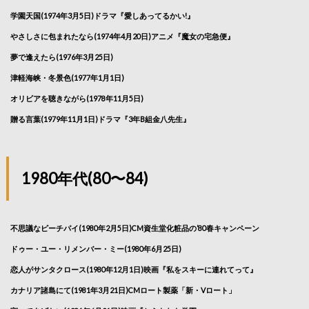
学園天国(1974年3月5日)ドラマ『愛しあってるかい!』
やさしさに包まれたなら(1974年4月20日)アニメ『魔女の宅急便』
夢で逢えたら(1976年3月25日)
津軽海峡・冬景色(1977年1月1日)
オリビアを聴きながら(1978年11月5日)
贈る言葉(1979年11月1日)ドラマ『3年B組金八先生』
1980年代(80〜84)
不思議なピーチパイ(1980年2月5日)CM資生堂化粧品の’80春キャンペーン
ドゥー・ユー・リメンバー・ミー(1980年6月25日)
恋人がサンタクロース(1980年12月1日)映画『私をスキーに連れてって』
カナリア諸島にて(1981年3月21日)CMロート製薬「新・Vロート」