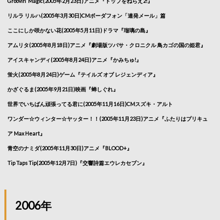
Groovin’ Magic(2005年2月23日)アニメ『トップをねらえ2!』
リルラ リルハ(2005年3月30日)CMボーダフォン「連発メール」篇
ここにしか咲かない花(2005年5月11日)ドラマ『瑠璃の島』
アムリタ(2005年8月18日)アニメ『劇場版ツバサ・クロニクル 鳥カゴの国の姫君』
アイスキャンディ(2005年8月24日)アニメ『かみちゅ!』
蛍火(2005年8月24日)ゲーム『テイルズ オブ レジェンディア』
かざぐるま(2005年9月21日)映画『蝉しぐれ』
世界でいちばん頑張ってる君に(2005年11月16日)CMスズキ・アルト
ワンダー☆ウィンター☆ヤッター！！(2005年11月23日)アニメ『ふたりはプリキュ
ア Max Heart』
青空のナミダ(2005年11月30日)アニメ『BLOOD+』
Tip Taps Tip(2005年12月7日)『交響詩篇エウレカセブン』
2006年