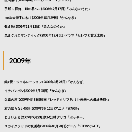
手紙 ～拝啓、15の君へ～(2008年9月17日)『みんなのうた』
motto☆派手にね！(2008年10月29日)『かんなぎ』
数え歌(2008年11月12日)『みんなのうた』
気まぐれロマンティック(2008年12月3日)ドラマ『セレブと貧乏太郎』
2009年
純♥愛・ジェネレーション(2009年3月25日)『かんなぎ』
イチバンボシ(2009年3月25日)『かんなぎ』
久遠の河(2009年4月8日)映画『レッドクリフ Part II -未来への最終決戦-』
君の知らない物語(2009年8月12日)アニメ『化物語』
じょいふる(2009年9月23日)CM江崎グリコ「ポッキー」
スカイクラッドの観測者(2009年10月28日)ゲーム『STEINS;GATE』