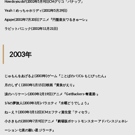
How do you do?(2002年5月9日)CMグリコ「パナップ」
Yeah！めっちゃホリディ(2002年5月29日)
Agape(2002年7月20日)アニメ『円盤皇女ワるきゅーレ』
ラビットパニック(2002年11月21日)
2003年
じゅもんをあげるよ(2003年)ゲーム『ことばのパズル もじぴったん』
月のしずく(2003年1月15日)映画『黄泉がえり』
涙のハリケーン(2003年2月19日)アニメ『GetBackers-奪還屋-』
1/6の夢旅人(2003年3月)バラエティ『水曜どうでしょう』
ね～え？(2003年3月12日)CMエフティ資生堂「ティセラ」
小さきもの(2003年7月9日)アニメ『劇場版ポケットモンスター アドバンスジェネレ
ーション 七夜の願い星 ジラーチ』