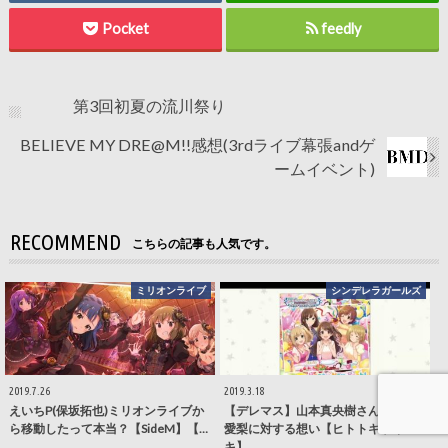
Pocket
feedly
第3回初夏の流川祭り
BELIEVE MY DRE@M!!感想(3rdライブ幕張andゲ
ームイベント)
RECOMMEND
こちらの記事も人気です。
ミリオンライブ
シンデレラガールズ
2019.7.26
2019.3.18
えいちP(保坂拓也)ミリオンライブか
【デレマス】山本真央樹さんの十時
ら移動したって本当？【SideM】【…
愛梨に対する想い【ヒトトキトキメ
キ】