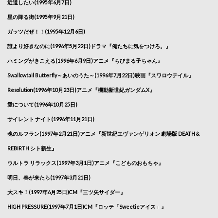
近道したい(1995年6月7日)
星の降る街(1995年9月21日)
ガッツだぜ！！(1995年12月6日)
誰より好きなのに(1996年5月22日)ドラマ『俺たちに気をつけろ。』
ハミングがきこえる(1996年6月9日)アニメ『ちびまる子ちゃん』
Swallowtail Butterfly～あいのうた～(1996年7月22日)映画『スワロウテイル』
Resolution(1996年10月23日)アニメ『機動新世紀ガンダムX』
愛について(1996年10月25日)
サイレント ナイト(1996年11月21日)
魂のルフラン(1997年2月21日)アニメ『新世紀エヴァンゲリオン 劇場版 DEATH &
REBIRTH シト新生』
ウルトラ リラックス(1997年3月1日)アニメ『こどものおもちゃ』
明日、春が来たら(1997年3月21日)
大スキ！(1997年6月25日)CM『三ツ矢サイダー』
HIGH PRESSURE(1997年7月1日)CM『ロッテ「Sweetieアイス」』