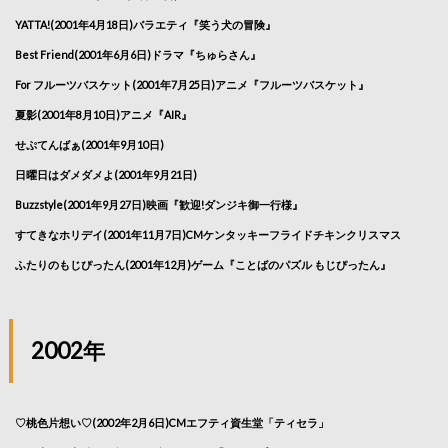
YATTA!(2001年4月18日)バラエティ『笑う犬の冒険』
Best Friend(2001年6月6日)ドラマ『ちゅらさん』
For フルーツバスケット(2001年7月25日)アニメ『フルーツバスケット』
夏影(2001年8月10日)アニメ『AIR』
せぷてんばぁ(2001年9月10日)
日曜日はダメダメよ(2001年9月21日)
Buzzstyle(2001年9月27日)映画『歓迎!ダンジキ御一行様』
すてきなホリデイ(2001年11月7日)CMケンタッキーフライドチキンクリスマス
ふたりのもじぴったん(2001年12月)ゲーム『ことばのパズル もじぴったん』
2002年
♡桃色片想い♡(2002年2月6日)CMエフティ資生堂「ティセラ」