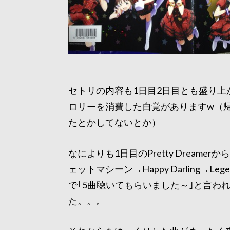
セトリの内容も1日目2日目とも盛り
ロリーを消費した自覚がありますw（
たとかしてないとか）
なによりも1日目のPretty Drea
ェットマシーン→Happy Darling→Le
で｢5曲聴いてもらいました～｣と言わ
た。。。