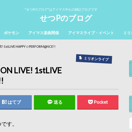
"せつPのブログ"はアイマス中心の雑記ブログです
せつPのブログ
ポケモン
アイマス楽曲関係
アイマスライブ・イベント
ミリ
 1stLIVE HAPPY☆PERFORM@NCE!!
ミリオンライブ
LIVE! 1stLIVE
!
はてブ
送る
Pocket
つです。