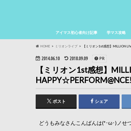
アイマス初心者向け記事
学マス攻略
HOME
ミリオンライブ
【ミリオン1st感想】MILLION LIVE!
2014.06.10
2018.09.09
PR
【ミリオン1st感想】MILLION 
HAPPY☆PERFORM@NCE!
ポスト
シェア
どうもみなさんこんばんは(*･ω･)ノせ