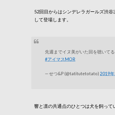
52回目からはシンデレラガールズ渋
して登場します。
先週までイヌ美がいた回を聴いてる
#アイマスMOR
— せつ&P (@tatitutetotato)
2019
響と凛の共通点のひとつは犬を飼って