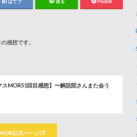
はてブ
送る
Pocket
。
2回目の感想です。
マスMOR51回目感想】〜解説院さんまた会う
MOR公式ページ