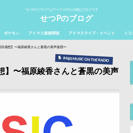
"せつPのブログ"はアイマス中心の雑記ブログです
せつPのブログ
ポケモン
アイマス楽曲関係
アイマスライブ・イベント
ミリ
2回目感想】〜福原綾香さんと蒼黒の美声楽団〜
IM@S MUSIC ON THE RADIO
感想】〜福原綾香さんと蒼黒の美声