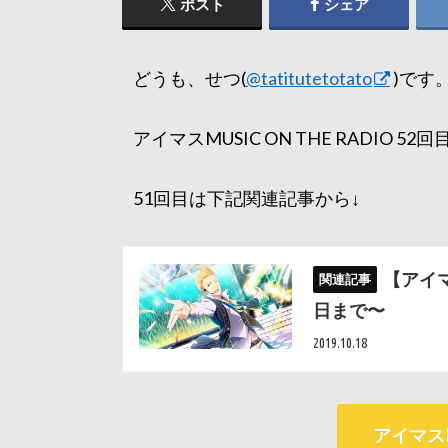
ポスト
シェア
どうも、せつ(
@tatitutetotato
)です
アイマスMUSIC ON THE RADIO 5
51回目は下記関連記事から↓
【アイ
日まで〜
2019.10.18
アイマス