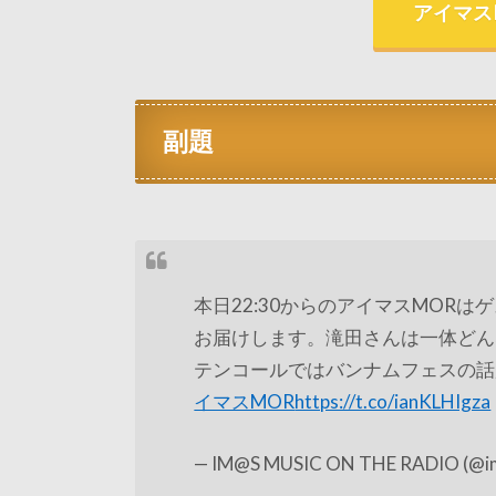
アイマス
副題
本日22:30からのアイマスMOR
お届けします。滝田さんは一体どん
テンコールではバンナムフェスの話
イマスMOR
https://t.co/ianKLHIgza
— IM@S MUSIC ON THE RADIO (@im