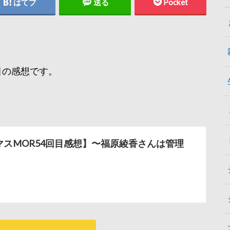
はてブ
送る
Pocket
。
5回目の感想です。
マスMOR54回目感想】〜福原綾香さんは管理