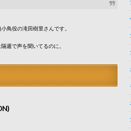
音無小鳥役の滝田樹里さんです。
は隔週で声を聞いてるのに。
ON)