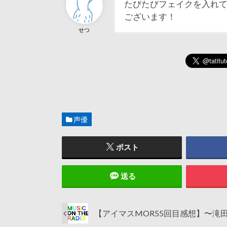
たびたびフェイクを入れて
ございます！
せつ
声優
ポスト
送る
【アイマスMOR55回目感想】〜滝