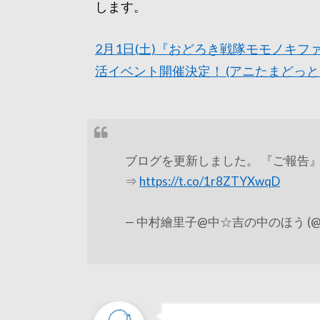
します。
2月1日(土)『おどろき戦隊モモノキ
活イベント開催決定！ (アニたまどっと
ブログを更新しました。 『ご報告
⇒
https://t.co/1r8ZTYXwqD
— 中村繪里子@中☆吉の中のほう (@erik