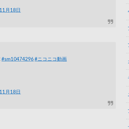
年11月18日
嫁
#sm10474296
#ニコニコ動画
年11月18日