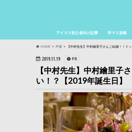
アイマス初心者向け記事
学マス攻略
HOME
声優
【中村先生】中村繪里子さんご結婚！！ドッキ
2019.11.19
PR
【中村先生】中村繪里子
い！？【2019年誕生日】