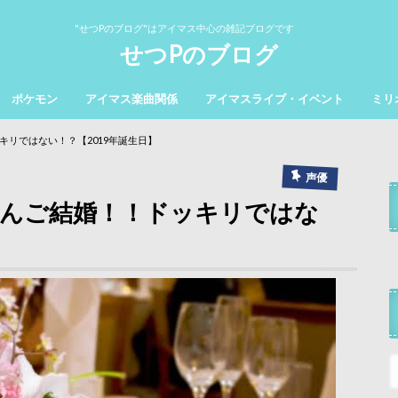
"せつPのブログ"はアイマス中心の雑記ブログです
せつPのブログ
ポケモン
アイマス楽曲関係
アイマスライブ・イベント
ミリ
リではない！？【2019年誕生日】
声優
さんご結婚！！ドッキリではな