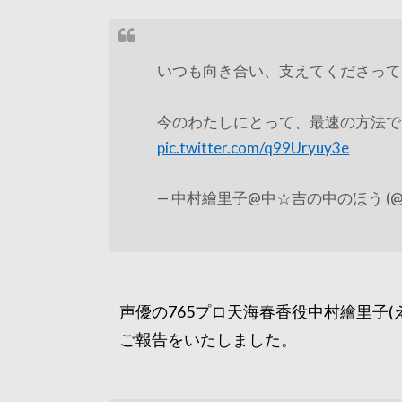
いつも向き合い、支えてくださって
今のわたしにとって、最速の方法で
pic.twitter.com/q99Uryuy3e
— 中村繪里子@中☆吉の中のほう (@erik
声優の765プロ天海春香役中村繪里子(
ご報告をいたしました。