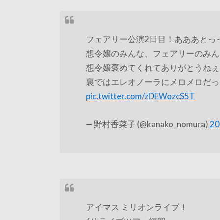
フェアリー公演2日目！あああとっ
想令嬢のみんな、フェアリーのみん
想令嬢褒めてくれてありがとうねぇ(
裏ではエレオノーラにメロメロだっ
pic.twitter.com/zDEWozcS5T
— 野村香菜子 (@kanako_nomura)
2
アイマス ミリオンライブ！