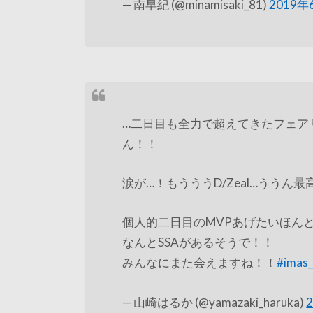
— 南早紀 (@minamisaki_81)
2019年
…二日目も全力で超えてきたフェア
ん！！
涙が…！もうううD/Zeal…ううん最
個人的二日目のMVPあげたいほん
なんとSSAがあるそうで！！
みんなにまた会えますね！！
#imas_
— 山崎はるか (@yamazaki_haruka)