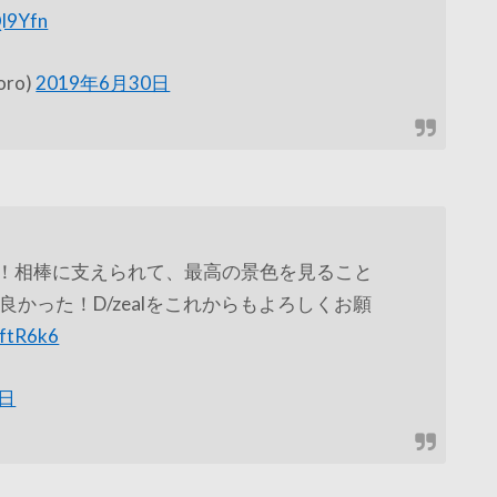
Ql9Yfn
oro)
2019年6月30日
！相棒に支えられて、最高の景色を見ること
かった！D/zealをこれからもよろしくお願
bftR6k6
0日