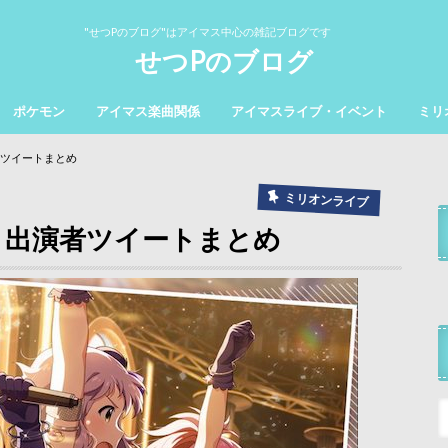
"せつPのブログ"はアイマス中心の雑記ブログです
せつPのブログ
ポケモン
アイマス楽曲関係
アイマスライブ・イベント
ミリ
者ツイートまとめ
ミリオンライブ
目】出演者ツイートまとめ