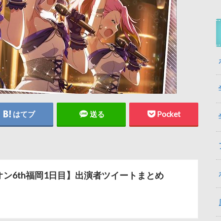
はてブ
送る
Pocket
オン6th福岡1日目】出演者ツイートまとめ