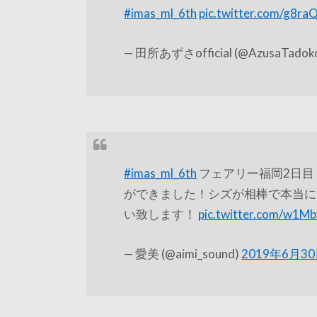
#imas_ml_6th
pic.twitter.com/g8ra
— 田所あずさofficial (@AzusaTadok
#imas_ml_6th
フェアリー福岡2日目
ができました！シズが相棒で本当に良
い致します！
pic.twitter.com/w1M
— 愛美 (@aimi_sound)
2019年6月3