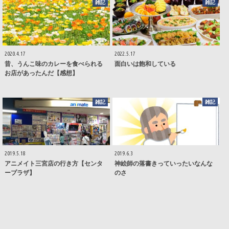
雑記
雑記
2020.4.17
2022.5.17
昔、うんこ味のカレーを食べられる
面白いは飽和している
お店があったんだ【感想】
雑記
雑記
2019.5.18
2019.6.3
アニメイト三宮店の行き方【センタ
神絵師の落書きっていったいなんな
ープラザ】
のさ