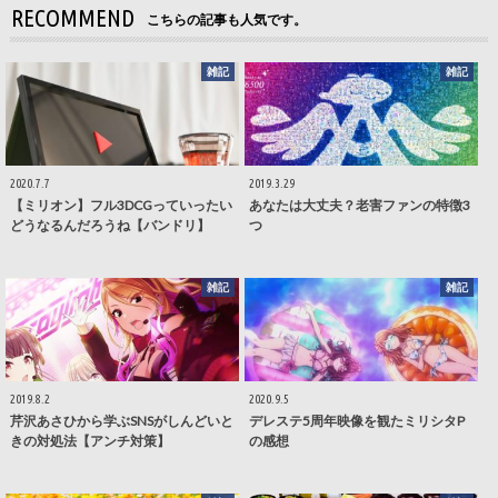
RECOMMEND
こちらの記事も人気です。
雑記
雑記
2020.7.7
2019.3.29
【ミリオン】フル3DCGっていったい
あなたは大丈夫？老害ファンの特徴3
どうなるんだろうね【バンドリ】
つ
雑記
雑記
2019.8.2
2020.9.5
芹沢あさひから学ぶSNSがしんどいと
デレステ5周年映像を観たミリシタP
きの対処法【アンチ対策】
の感想