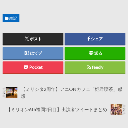
雑記
ポスト
シェア
はてブ
送る
Pocket
feedly
【ミリシタ2周年】アニONカフェ「姫君喫茶」感
想
【ミリオン6th福岡2日目】出演者ツイートまとめ