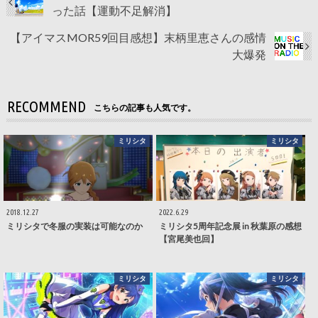
った話【運動不足解消】
【アイマスMOR59回目感想】末柄里恵さんの感情
大爆発
RECOMMEND
こちらの記事も人気です。
ミリシタ
ミリシタ
2018.12.27
2022.6.29
ミリシタで冬服の実装は可能なのか
ミリシタ5周年記念展 in 秋葉原の感想
【宮尾美也回】
ミリシタ
ミリシタ