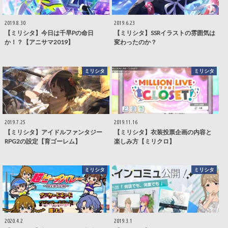
2019.8.30
2019.6.23
【ミリシタ】今日は千早Pの命日
【ミリシタ】SSRイラストの雰囲気は
か！？【アニサマ2019】
変わったのか？
ミリシタ
ミリシタ
2019.7.25
2019.11.16
【ミリシタ】アイドルファンタジー
【ミリシタ】衣装投票企画の内容と
RPG2の設定【育ゴーレム】
楽しみ方【ミリクロ】
ミリシタ
ミリシタ
2020.4.2
2019.3.1