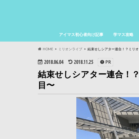
アイマス初心者向け記事
学マス攻略
HOME
ミリオンライブ
結束せしシアター連合！？ミリオン
2018.06.04
2018.11.25
PR
結束せしシアター連合！？
目〜