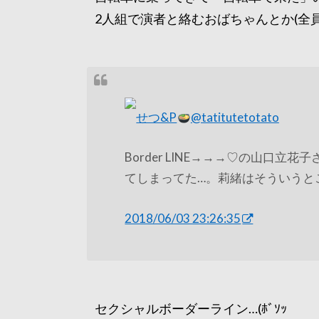
2人組で演者と絡むおばちゃんとか(全
せつ&P
@tatitutetotato
Border LINE→→→♡の山口
てしまってた…。莉緒はそういうと
2018/06/03 23:26:35
セクシャルボーダーライン…(ﾎﾞｿｯ