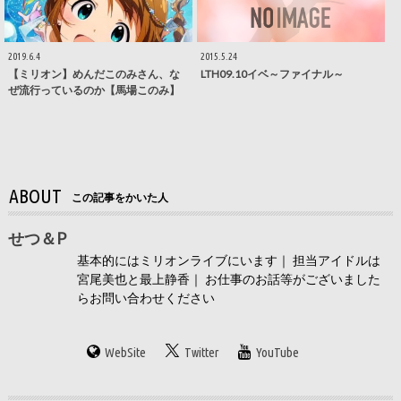
2019.6.4
2015.5.24
【ミリオン】めんだこのみさん、な
LTH09.10イベ～ファイナル～
ぜ流行っているのか【馬場このみ】
ABOUT
この記事をかいた人
せつ＆P
基本的にはミリオンライブにいます｜ 担当アイドルは
宮尾美也と最上静香｜ お仕事のお話等がございました
らお問い合わせください
WebSite
Twitter
YouTube