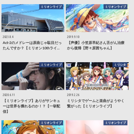
ミリオンライブ
ミリオンライブ
2023.8.4
2019.9.10
Act-2のメドレーは原曲じゃ駄目だっ
【声優】小笠原早紀さん舌がん治療
たんですか？【ミリオン10thライ…
から復帰【野々原茜ちゃん】
ミリオンライブ
ミリシタ
2020.6.11
2019.2.26
【ミリオンライブ】ありがサンキュ
ミリシタでゲームと楽曲がようやく
ーは世界を獲れるのか！？【一挙配
繋がった【ミリオンライブ】
信】
ミリオンライブ
ミリオンライブ