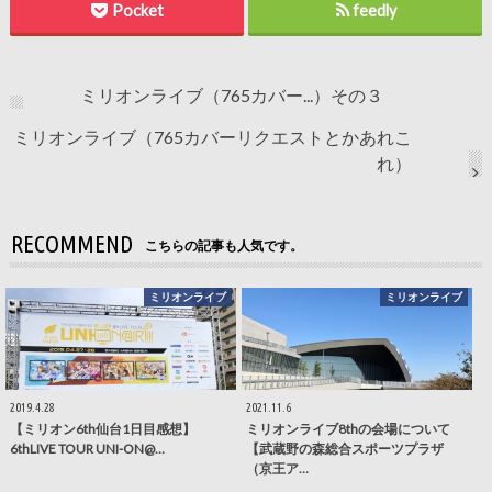
Pocket
feedly
ミリオンライブ（765カバー...）その３
ミリオンライブ（765カバーリクエストとかあれこ
れ）
RECOMMEND
こちらの記事も人気です。
ミリオンライブ
ミリオンライブ
2019.4.28
2021.11.6
【ミリオン6th仙台1日目感想】
ミリオンライブ8thの会場について
6thLIVE TOUR UNI-ON@…
【武蔵野の森総合スポーツプラザ
（京王ア…