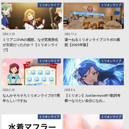
ミリオンライブ
ミリオンライブ
2026.3.30
2025.11.6
ミリアニOVAの感想。なぜ宮尾美也
湯〜ねるミリオンライブコラボの感
が主役だったのか？【ミリオンライ
想【2025年版】
ブ】
ミリオンライブ
ミリオンライブ
2020.2.20
2018.8.6
なんかそろそろミリオンライブが7周
【ミリオン】Just be myself!!歌詞考
年らしいですね
察〜なりたい自分になれ…
ミリオンライブ
ミリオンライブ