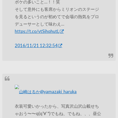
ボケの多いこと…！！笑
そして意外にも客席からミリオンのステージ
を見るというのが初めてで会場の熱気をプロ
デューサーとして味わえ…
https://t.co/vtSihqhutL
2016/11/21 12:32:54
山崎はるか
@yamazaki_haruka
衣装可愛いかったから、写真沢山沢山載せち
ゃおう〜〜q(q’∀`*)でもね、でもね、、、昼公