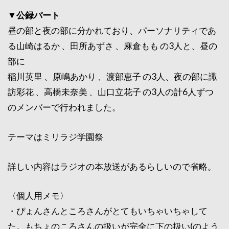
▼公録パート
昼の部と夜の部に分かれており、パーソナリティであ
る山崎はるか 、田所あずさ 、麻倉もも の3人と、昼の
部に
稲川英里 、原嶋あかり 、渡部恵子 の3人、夜の部に諏
訪彩花 、高橋未奈美 、山口立花子 の3人の計6人ずつ
のメンバーで行われました。
テーマはミリラジ学園祭
詳しい内容はラジオの本放送があるらしいので省略。
〈個人用メモ〉
・ぴょんさんところさんがとてもいちゃいちゃして
た。もちょのころさんの扱いが完全に下の扱い(のよう