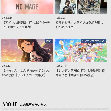
2015.2.16
2023.2.25
【アイマス劇場版】打ち上げパーテ
相模原ミリオンライブコラボを楽し
ィー(10thライブ発表)
むためには？
雑記
シンデレラガールズ
2019.12.1
2020.2.16
【りっくん】なんでわかってくれな
【シンデレラ7th】紅と滝澤俊輔と睦
いのとは【りっくんコラ元ネタ】
月周平と【大阪2日目LV感想】
ABOUT
この記事をかいた人