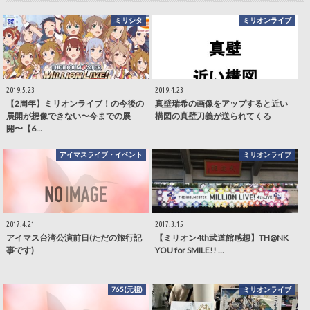
ミリシタ
ミリオンライブ
2019.5.23
2019.4.23
【2周年】ミリオンライブ！の今後の
真壁瑞希の画像をアップすると近い
展開が想像できない〜今までの展
構図の真壁刀義が送られてくる
開〜【6…
アイマスライブ・イベント
ミリオンライブ
2017.4.21
2017.3.15
アイマス台湾公演前日(ただの旅行記
【ミリオン4th武道館感想】TH@NK
事です)
YOU for SMILE!! …
765(元祖)
ミリオンライブ