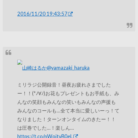
2016/11/20 19:43:57
山崎はるか
@yamazaki_haruka
ミリラジ公開録音！昼夜お疲れさまでした
ー！！(*ﾉ∀ﾉ)お花もプレゼントもお手紙も、み
んなの笑顔もみんなの笑いもみんなの声援も
みんなのコールも…全て本当に愛しいーっ！て
なりました！ターンオンタイムのきたー！！
は圧巻でした…！楽しん…
https://t.co/nWoitvB0eL