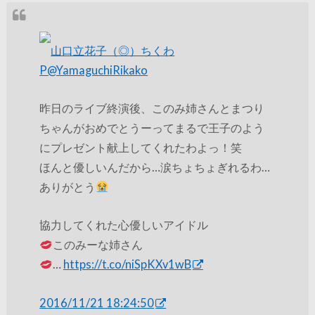
山口立花子（◎）ちくわ
P
@YamaguchiRikako
昨日のライブ終演後、このみ姉さんとまつり
ちゃんがおめでとうーってまるで王子のよう
にプレゼント献上してくれたわよっ！笑
ほんと優しいんだから…涙ちょちょぎれるわ…
ありがとう
協力してくれた心優しいアイドル
このみーな姉さん
…
https://t.co/niSpKXv1wB
2016/11/21 18:24:50