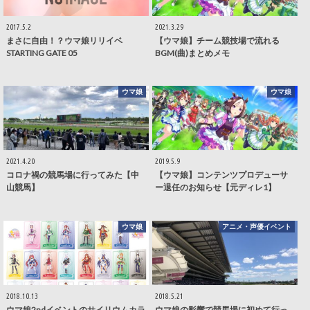
2017.5.2
2021.3.29
まさに自由！？ウマ娘リリイベ
【ウマ娘】チーム競技場で流れる
STARTING GATE 05
BGM(曲)まとめメモ
ウマ娘
ウマ娘
2021.4.20
2019.5.9
コロナ禍の競馬場に行ってみた【中
【ウマ娘】コンテンツプロデューサ
山競馬】
ー退任のお知らせ【元ディレ1】
ウマ娘
アニメ・声優イベント
2018.10.13
2018.5.21
ウマ娘2ndイベントのサイリウムカラ
ウマ娘の影響で競馬場に初めて行っ