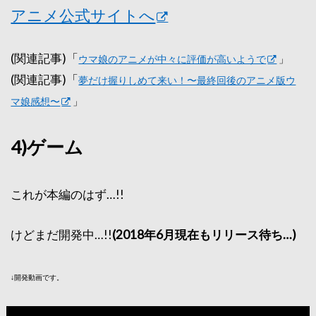
アニメ公式サイトへ
(関連記事)「
ウマ娘のアニメが中々に評価が高いようで
」
(関連記事)「
夢だけ握りしめて来い！〜最終回後のアニメ版ウ
マ娘感想〜
」
4)ゲーム
これが本編のはず…!!
けどまだ開発中…!!
(2018年6月現在もリリース待ち…)
↓開発動画です。