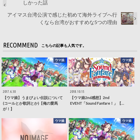
しかった話
アイマス台湾公演で感じた初めて海外ライブへ行
くなら台湾がおすすめな5つの理由
RECOMMEND
こちらの記事も人気です。
ウマ娘
ウマ娘
2017.6.30
2018.10.15
【ウマ娘】うまぴょい伝説について
【ウマ娘2nd感想】2nd
(コールとか歌詞とか)【俺の愛馬
EVENT「Sound Fanfare！」【…
が！】
ウマ娘
ウマ娘