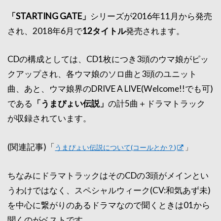
「STARTING GATE」
シリーズが2016年11月から発売
され、2018年6月で
12タイトル
発売されます。
CDの構成としては、CD1枚につき3頭のウマ娘がピッ
クアップされ、各ウマ娘のソロ曲と3頭のユニット
曲、あと、ウマ娘界のDRIVE A LIVE(Welcome!!でも可)
である
「うまぴょい伝説」
の計5曲＋ドラマトラック
が収録されています。
(関連記事)「
うまぴょい伝説について(コールとか？)
」
ちなみにドラマトラックはそのCDの3頭がメインとい
うわけではなく、スペシャルウィーク(CV:和気あず未)
を中心に繋がりのあるドラマなので聞くときは01から
聞くのがベストです。