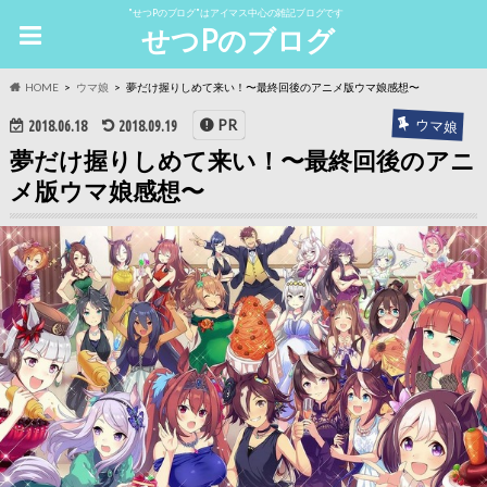
"せつPのブログ"はアイマス中心の雑記ブログです
せつPのブログ
HOME
ウマ娘
夢だけ握りしめて来い！〜最終回後のアニメ版ウマ娘感想〜
ウマ娘
PR
2018.06.18
2018.09.19
夢だけ握りしめて来い！〜最終回後のアニ
メ版ウマ娘感想〜