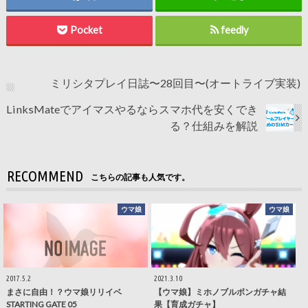
Pocket
feedly
ミリシタプレイ日誌〜28回目〜(オートライブ実装)
LinksMateでアイマスやるならスマホ代を安くでき
る？仕組みを解説
RECOMMEND
こちらの記事も人気です。
ウマ娘
ウマ娘
2017.5.2
2021.3.10
まさに自由！？ウマ娘リリイベ
【ウマ娘】ミホノブルボンガチャ結
STARTING GATE 05
果【育成ガチャ】