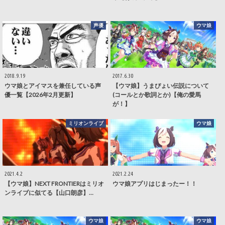
声優
ウマ娘
2018.9.19
2017.6.30
ウマ娘とアイマスを兼任している声
【ウマ娘】うまぴょい伝説について
優一覧【2026年2月更新】
(コールとか歌詞とか)【俺の愛馬
が！】
ミリオンライブ
ウマ娘
2021.4.2
2021.2.24
【ウマ娘】NEXT FRONTIERはミリオ
ウマ娘アプリはじまったー！！
ンライブに似てる【山口朗彦】…
ウマ娘
ウマ娘