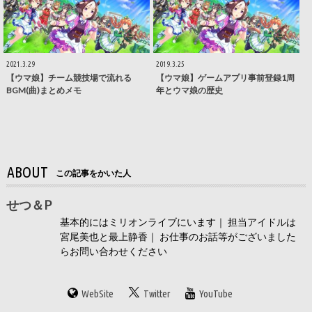
2021.3.29
2019.3.25
【ウマ娘】チーム競技場で流れる
【ウマ娘】ゲームアプリ事前登録1周
BGM(曲)まとめメモ
年とウマ娘の歴史
ABOUT
この記事をかいた人
せつ＆P
基本的にはミリオンライブにいます｜ 担当アイドルは
宮尾美也と最上静香｜ お仕事のお話等がございました
らお問い合わせください
WebSite
Twitter
YouTube