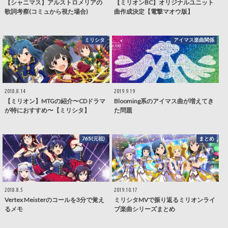
【シャニマス】アルストロメリアの
【ミリオンBC】オリジナルユニット
歌詞考察(コミュから視た場合)
曲作成決定【電撃マオウ版】
ミリシタ
アイマス楽曲関係
2018.8.14
2019.9.19
【ミリオン】MTGの紹介〜CDドラマ
Blooming系のアイマス曲が増えてき
が特におすすめ〜【ミリシタ】
た問題
765(元祖)
まとめ
2018.8.5
2019.10.17
Vertex Meisterのコールを3分で覚え
ミリシタMVで振り返るミリオンライ
るメモ
ブ楽曲シリーズまとめ