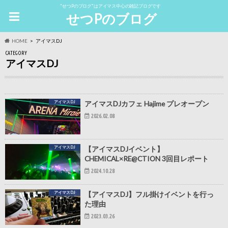
"せつPのブログ"はアイマス中心の雑記ブログです
せつPのブログ
HOME
アイマスDJ
CATEGORY
アイマスDJ
アイマスDJ
アイマスDJカフェ Hajime プレオープン
2026.02.08
アイマスDJ
【アイマスDJイベント】
CHEMICAL×RE@CTION 3回目レポート
2024.10.28
アイマスDJ
【アイマスDJ】フル掛けイベントを行っ
た理由
2023.03.26