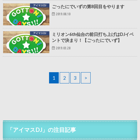
アイマスDJ
ごったにでいずの第8回目をやります
2019.08.10
アイマスDJ
ミリオン6th仙台の前日打ち上げはDJイベ
ントで決まり！【ごったにでいず】
2019.03.28
1
2
3
>
「アイマスDJ」の注目記事