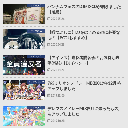
アイマスDJ
バンナムフェスのDJMIXCDが届きました
【感想】
2020.05.26
アイマスDJ
【暇つぶしに】DJをはじめるのに必要な
もの【PCDJおすすめ】
2020.04.22
アイマスDJ
【アイマス】違反者講習会のお気持ち表
明(感想)【DJイベント】
2020.03.22
ミリオンライブ
765ミリオンメドレーMIX(2019年12月)を
アップしました
2019.12.06
アイマスDJ
デレマスメドレーMIX(9月に録ったもの)
をアップしました
2019.10.28