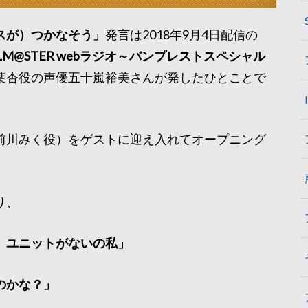
スが）つかなそう」
発言は2018年9月4日配信の
DOLM@STER webラジオ～バンプレストスペシャル
葉杏役の声優五十嵐裕美さんが発したひとことで
前川みく役）をゲストに迎え入れてオープニング
。
り、
）ユニットがないの私」
のかな？」