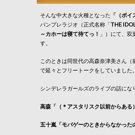
そんな中大きな火種となった
「（ボイ
バンプレラジオ（正式名称「
THE I
～カホーは寝て待てっ！
」）にて、双
す。
このときは同世代の高森奈津美さん（
で延々とフリートークをしていました
シンデレラガールズのライブの話にな
高森「（＊アスタリスク以前からある
五十嵐「モバゲーのときからなかった