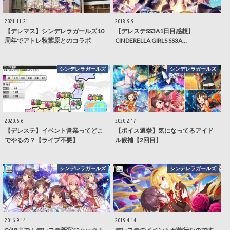
2021.11.21
2018.9.9
【デレマス】シンデレラガールズ10
【デレステSS3A1日目感想】
周年でアトレ秋葉原とのコラボ
CINDERELLA GIRLS SS3A…
シンデレラガールズ
シンデレラガールズ
2020.6.6
2020.2.17
【デレステ】イベント営業ってどこ
【ボイス選挙】気になってるアイド
でやるの？【ライブ不要】
ル候補【2回目】
シンデレラガールズ
シンデレラガールズ
2016.9.14
2019.4.14