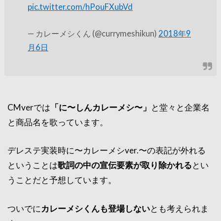
pic.twitter.com/hPouFXubVd
— カレーメシくん (@currymeshikun)
2018年9
月6日
CMverでは
「に〜しんカレーメシ〜」
と堂々と企業名
と商品名を歌っています。
デレステ実装時に〜カレーメシver.〜の表記が外れる
ということは
歌詞の中の宣伝要素が取り除かれる
とい
うことだと予想しています。
ついでに
カレーメシくんも登場しない
とも考えられま