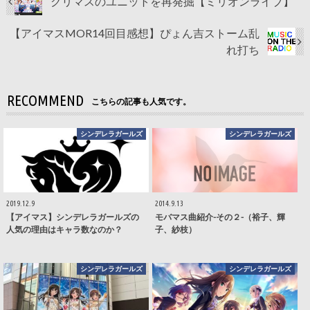
グリマスのユニットを再発掘【ミリオンライブ】
【アイマスMOR14回目感想】ぴょん吉ストーム乱
れ打ち
RECOMMEND
こちらの記事も人気です。
シンデレラガールズ
シンデレラガールズ
2019.12.9
2014.9.13
【アイマス】シンデレラガールズの
モバマス曲紹介-その２-（裕子、輝
人気の理由はキャラ数なのか？
子、紗枝）
シンデレラガールズ
シンデレラガールズ