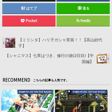
はてブ
送る
Pocket
feedly
【ミリシタ】ハリ子ガシャ実装！！【高山紗代
子】
【シャニマス】七草はづき、修行の旅(2日目)【中
国編】
RECOMMEND
こちらの記事も人気です。
IM@S MUSIC ON THE RADIO
IM@S MUSIC ON THE RADIO