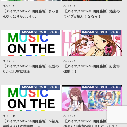
2020.3.13
2019.8.15
【アイマスMOR73回目感想】まっさ
【アイマスMOR43回目感想】過去の
んやっぱりかわいいよ
ライブが観たくなるぅ！
IM@S MUSIC ON THE RADIO
IM@S MUSIC ON THE RADIO
2019.7.10
2020.2.28
【アイマスMOR38回目感想】伝説の
【アイマスMOR68回目感想】釘宮節
たかはし智秋登場
発動！！
IM@S MUSIC ON THE RADIO
IM@S MUSIC ON THE RADIO
2019.11.18
2019.3.26
【アイマスMOR54回目感想】〜福原
【アイマスMOR23回目感想】峯田茉
綾香さんは管理栄養士〜
優さんは感情を抑えきれないオタク