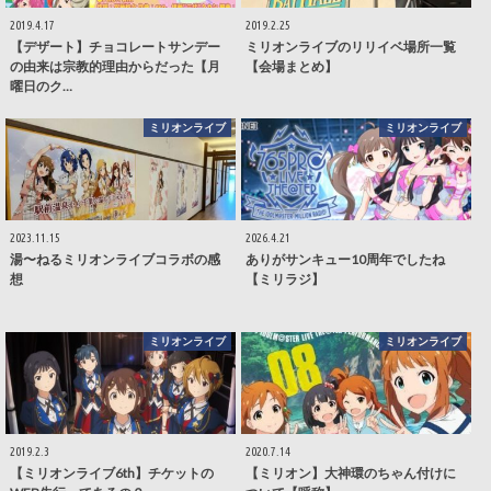
2019.4.17
2019.2.25
【デザート】チョコレートサンデー
ミリオンライブのリリイベ場所一覧
の由来は宗教的理由からだった【月
【会場まとめ】
曜日のク…
ミリオンライブ
ミリオンライブ
2023.11.15
2026.4.21
湯〜ねるミリオンライブコラボの感
ありがサンキュー10周年でしたね
想
【ミリラジ】
ミリオンライブ
ミリオンライブ
2019.2.3
2020.7.14
【ミリオンライブ6th】チケットの
【ミリオン】大神環のちゃん付けに