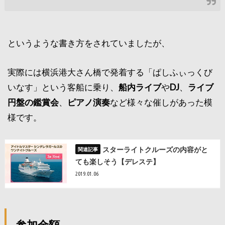
というような書き方をされていましたが、
実際には横浜港大さん橋で発着する「ぱしふぃっくび
いなす」という客船に乗り、
船内ライブ
や
DJ
、
ライブ
円盤の鑑賞会
、
ピアノ演奏
など様々な催しがあった模
様です。
スターライトクルーズの内容がと
ても楽しそう【デレステ】
2019.01.06
参加金額