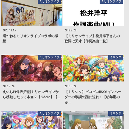
ミリオンライブ
ミリオンライブ
2023.11.15
2019.2.20
湯〜ねるミリオンライブコラボの感
【ミリオンライブ】松井洋平さんの
想
歌詞は天才【作詞楽曲一覧】
ミリオンライブ
ミリシタ
2019.7.26
2019.3.24
えいちP(保坂拓也)ミリオンライブか
【ミリシタ】ピコピコIIKO!インベー
ら移動したって本当？【SideM】【…
ダーの歌詞の謎に迫れ！【幼年期の
み…
ミリオンライブ
ミリシタ