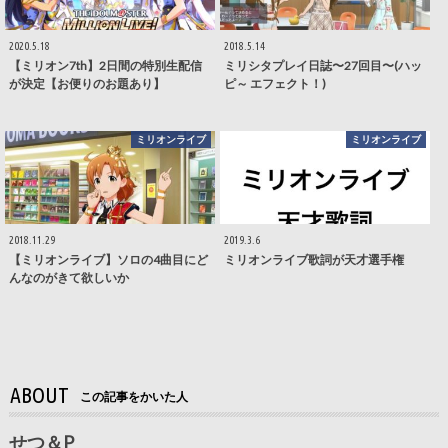
2020.5.18
2018.5.14
【ミリオン7th】2日間の特別生配信
ミリシタプレイ日誌〜27回目〜(ハッ
が決定【お便りのお題あり】
ピ～ エフェクト！)
ミリオンライブ
ミリオンライブ
2018.11.29
2019.3.6
【ミリオンライブ】ソロの4曲目にど
ミリオンライブ歌詞が天才選手権
んなのがきて欲しいか
ABOUT
この記事をかいた人
せつ＆P