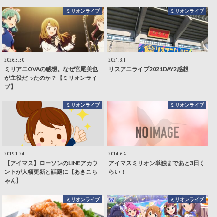
ミリオンライブ
ミリオンライブ
2026.3.30
2021.3.1
ミリアニOVAの感想。なぜ宮尾美也
リスアニライブ2021DAY2感想
が主役だったのか？【ミリオンライ
ブ】
ミリオンライブ
ミリオンライブ
2019.1.24
2014.6.4
【アイマス】ローソンのLINEアカウ
アイマスミリオン単独まであと3日く
ントが大幅更新と話題に【あきこち
らい！
ゃん】
ミリオンライブ
ミリオンライブ