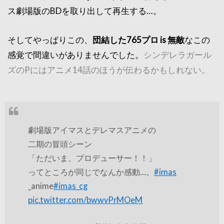
ス劇場版のBDを取り出して再生する…。
そしてやっぱりこの、
団結した765プロ is 無敵
なこの
感覚で間違いがありませんでした。
シンデレラガール
ズのPにはアニメ14話のほうが伝わるかもしれない。
劇場版アイマスとデレマスアニメの
二期の冒頭シーン
「ただいま、プロデューサー！！」
ってところが同じでなんか感動…。
#imas
_anime
#imas_cg
pic.twitter.com/bwwvPrMOeM