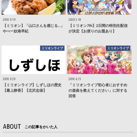
2018.9.19
2020.5.18
【ミリオン】「山口さんを感じる...」
【ミリオン7th】2日間の特別生配信
やべー奴南早紀
が決定【お便りのお題あり】
ミリオンライブ
ミリオンライブ
2018.9.29
2018.6.15
【ミリオンライブ】しずしほの歴史
「ミリオンライブ初心者におすすめ
【最上静香】【北沢志保】
の楽曲を教えてください」に対する
回答
ABOUT
この記事をかいた人