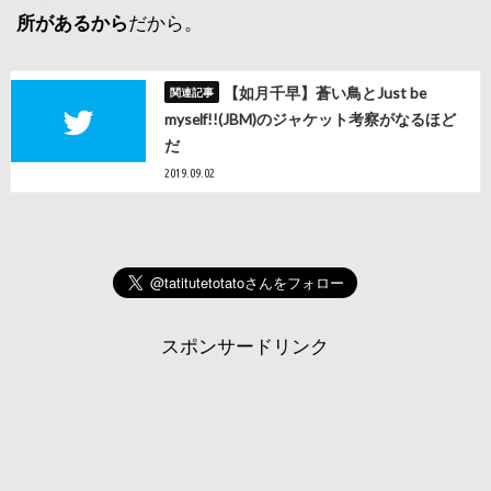
所があるから
だから。
【如月千早】蒼い鳥とJust be
myself!!(JBM)のジャケット考察がなるほど
だ
2019.09.02
スポンサードリンク