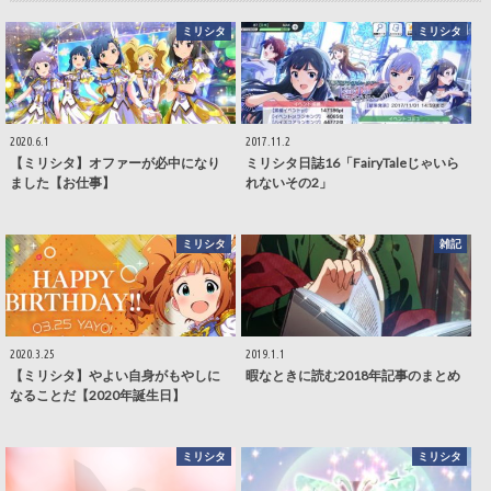
ミリシタ
ミリシタ
2020.6.1
2017.11.2
【ミリシタ】オファーが必中になり
ミリシタ日誌16「FairyTaleじゃいら
ました【お仕事】
れないその2」
ミリシタ
雑記
2020.3.25
2019.1.1
【ミリシタ】やよい自身がもやしに
暇なときに読む2018年記事のまとめ
なることだ【2020年誕生日】
ミリシタ
ミリシタ