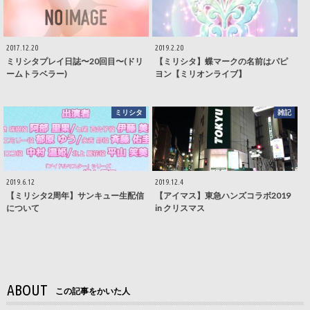
2017.12.20
2019.2.20
ミリシタプレイ日誌〜20回目〜(ドリ
【ミリシタ】蝶マークの名前はパピ
ームトラベラー)
ヨン【ミリオンライブ】
ミリシタ
雑記
2019.6.12
2019.12.4
【ミリシタ2周年】サンキュー生配信
【アイマス】東急ハンズコラボ2019
について
in クリスマス
ABOUT
この記事をかいた人