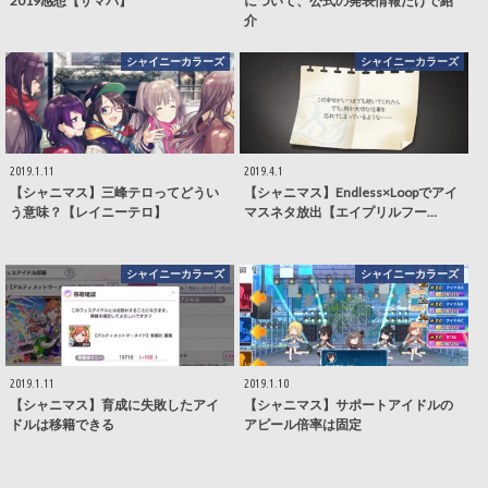
2019感想【サマパ】
について、公式の発表情報だけで紹
介
シャイニーカラーズ
シャイニーカラーズ
2019.1.11
2019.4.1
【シャニマス】三峰テロってどうい
【シャニマス】Endless×Loopでアイ
う意味？【レイニーテロ】
マスネタ放出【エイプリルフー…
シャイニーカラーズ
シャイニーカラーズ
2019.1.11
2019.1.10
【シャニマス】育成に失敗したアイ
【シャニマス】サポートアイドルの
ドルは移籍できる
アピール倍率は固定