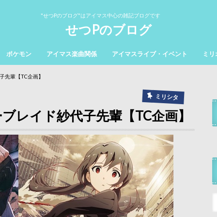
"せつPのブログ"はアイマス中心の雑記ブログです
せつPのブログ
ポケモン
アイマス楽曲関係
アイマスライブ・イベント
ミリ
子先輩【TC企画】
ミリシタ
ブレイド紗代子先輩【TC企画】