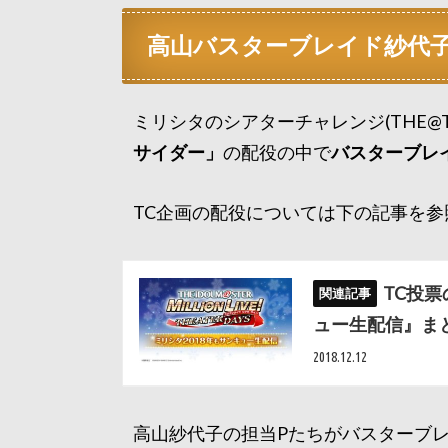
高山バスターブレイド紗代
ミリシタのシアターチャレンジ(THE@TER
サイダー」
の配役の中で
バスターブレ
TC企画の配役については下の記事を参
TC投
ュー生配信』ま
2018.12.12
高山紗代子の担当Pたちがバスターブ