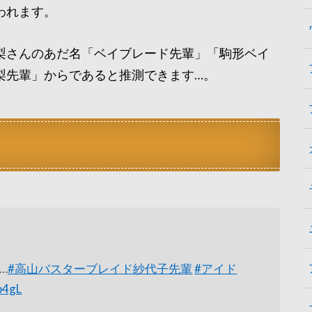
われます。
梨さんのあだ名「ベイブレード先輩」「駒形ベイ
梨先輩」からであると推測できます…。
…
#高山バスターブレイド紗代子先輩
#アイド
b4gL