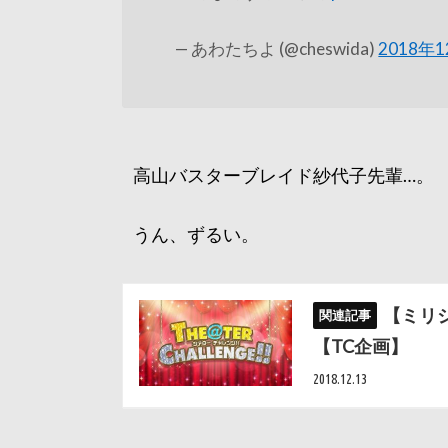
— あわたちよ (@cheswida)
2018年
高山バスターブレイド紗代子先輩…。
うん、ずるい。
【ミリ
【TC企画】
2018.12.13