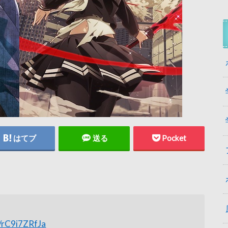
はてブ
送る
Pocket
m/rC9i7ZRfJa