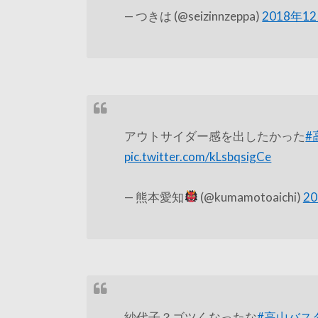
— つきは (@seizinnzeppa)
2018年1
アウトサイダー感を出したかった
#
pic.twitter.com/kLsbqsigCe
— 熊本愛知
(@kumamotoaichi)
2
紗代子？ゴツくなったな
#高山バス