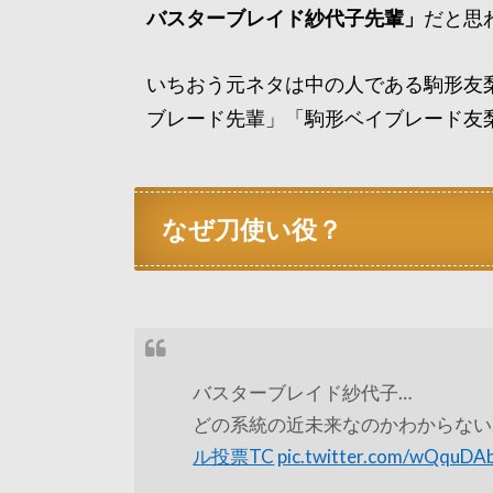
バスターブレイド紗代子先輩」
だと思
いちおう元ネタは中の人である駒形友
ブレード先輩」「駒形ベイブレード友
なぜ刀使い役？
バスターブレイド紗代子…
どの系統の近未来なのかわからない
ル投票TC
pic.twitter.com/wQquDA