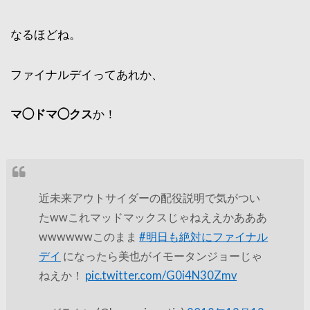
なるほどね。
ファイナルデイってあれか、
マ◯ドマ◯クス
か！
近未来アウトサイダーの配役説明で気がつい
たwwこれマッドマックスじゃねええかあああ
wwwwwwこのまま
#明日も絶対にファイナル
デイ
になったら美也がイモータンジョーじゃ
ねえか！
pic.twitter.com/G0i4N30Zmv