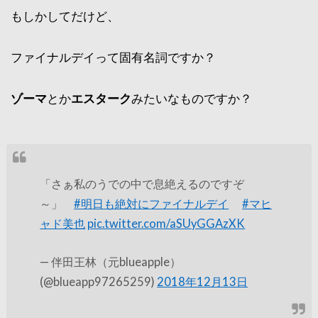
もしかしてだけど、
ファイナルデイって固有名詞ですか？
ゾーマ
とか
エスターク
みたいなものですか？
「さぁ私のうでの中で息絶えるのですぞ
～」
#明日も絶対にファイナルデイ
#マヒ
ャド美也
pic.twitter.com/aSUyGGAzXK
— 伴田王林（元blueapple）
(@blueapp97265259)
2018年12月13日