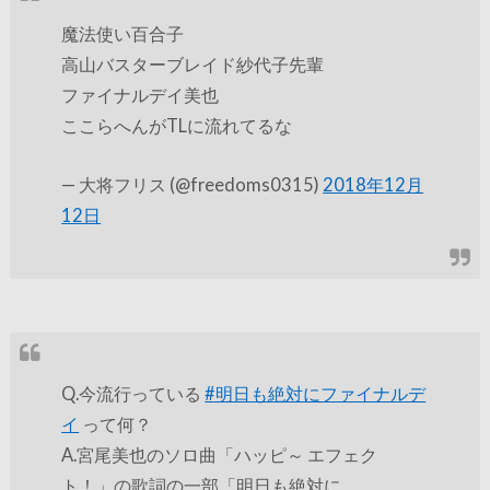
魔法使い百合子
高山バスターブレイド紗代子先輩
ファイナルデイ美也
ここらへんがTLに流れてるな
— 大将フリス (@freedoms0315)
2018年12月
12日
Q.今流行っている
#明日も絶対にファイナルデ
イ
って何？
A.宮尾美也のソロ曲「ハッピ～ エフェク
ト！」の歌詞の一部「明日も絶対に