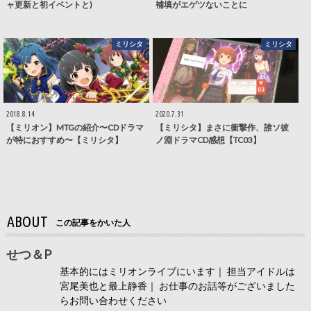
ャ更新と初イベントと)
補填がエゲツないことに
ミリシタ
ミリシタ
2018.8.14
2020.7.31
【ミリオン】MTGの紹介〜CDドラマ
【ミリシタ】まさに衝撃作、誰ソ彼
が特におすすめ〜【ミリシタ】
ノ淵ドラマCD感想【TC03】
ABOUT
この記事をかいた人
せつ＆P
基本的にはミリオンライブにいます｜ 担当アイドルは
宮尾美也と最上静香｜ お仕事のお話等がございました
らお問い合わせください