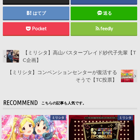
はてブ
送る
Pocket
feedly
【ミリシタ】高山バスターブレイド紗代子先輩【T
C企画】
【ミリシタ】コンベンションセンターが復活する
そうで【TC投票】
RECOMMEND
こちらの記事も人気です。
ミリシタ
ミリシタ