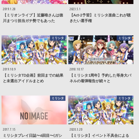
2019.1.28
2023.5.1
【ミリオンライブ 】近藤唯さんは徳
【Act-2予習】ミリシタ楽曲これが聴
川まつり担当ガチ勢でもあった
きたい選手権
ミリシタ
ミリシタ
2019.10.9
2018.10.17
【ミリシタTD企画】前回までの結果
【ミリシタ1周年】予約した等身大パ
と未選出アイドルまとめ
ネルの着弾報告が続々と
ミリシタ
ミリシタ
2017.7.15
2020.3.20
ミリシタプレイ日誌〜6回目〜(ガシ
【ミリシタ】イベント不具合による