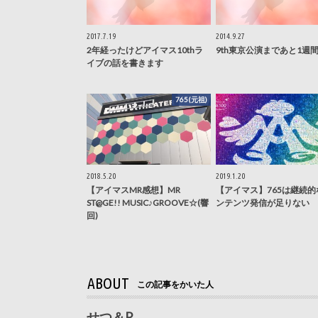
2017.7.19
2014.9.27
2年経ったけどアイマス10thラ
9th東京公演まであと1週間
イブの話を書きます
765(元祖)
2018.5.20
2019.1.20
【アイマスMR感想】MR
【アイマス】765は継続的
ST@GE!! MUSIC♪GROOVE☆(響
ンテンツ発信が足りない
回)
ABOUT
この記事をかいた人
せつ＆P