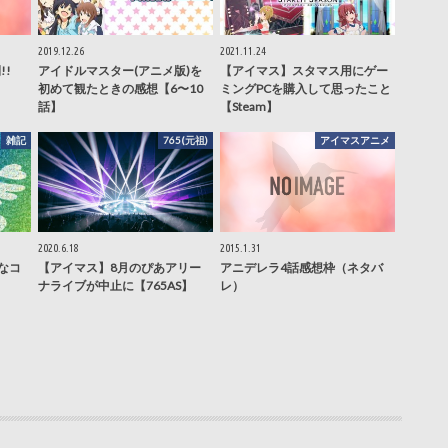
2019.12.26
2021.11.24
!!
アイドルマスター(アニメ版)を
【アイマス】スタマス用にゲー
初めて観たときの感想【6〜10
ミングPCを購入して思ったこと
話】
【Steam】
雑記
765(元祖)
アイマスアニメ
2020.6.18
2015.1.31
なコ
【アイマス】8月のぴあアリー
アニデレラ4話感想枠（ネタバ
ナライブが中止に【765AS】
レ）