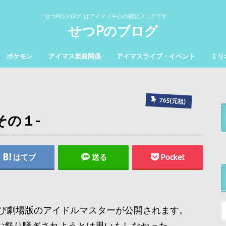
"せつPのブログ"はアイマス中心の雑記ブログです
せつPのブログ
ポケモン
アイマス楽曲関係
アイマスライブ・イベント
ミリ
765(元祖)
その１-
はてブ
送る
Pocket
び劇場版のアイドルマスターが公開されます。
お祭り騒ぎされようとは思いもしなかった…。