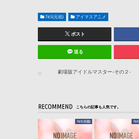
765(元祖)
アイマスアニメ
ポスト
送る
劇場版アイドルマスター-その２-
RECOMMEND
こちらの記事も人気です。
765(元祖)
765