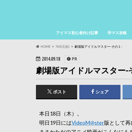
アイマス初心者向け記事
学マス攻略
HOME
765(元祖)
劇場版アイドルマスター-その１-
2014.09.18
PR
劇場版アイドルマスター-
ポスト
シェア
本日18日（木）。
明日19日には
VideoM@ster
版として再
まさかただのアニメ映画がこんなにも