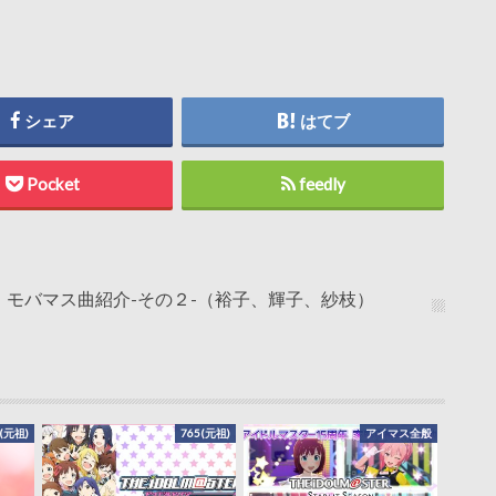
シェア
はてブ
Pocket
feedly
モバマス曲紹介-その２-（裕子、輝子、紗枝）
(元祖)
765(元祖)
アイマス全般