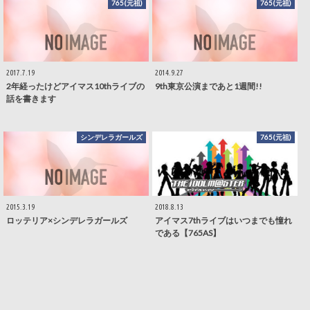
765(元祖)
765(元祖)
2017.7.19
2014.9.27
2年経ったけどアイマス10thライブの
9th東京公演まであと1週間!!
話を書きます
シンデレラガールズ
765(元祖)
2015.3.19
2018.8.13
ロッテリア×シンデレラガールズ
アイマス7thライブはいつまでも憧れ
である【765AS】