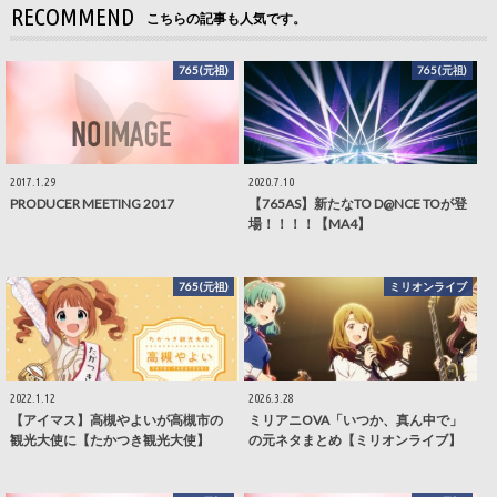
RECOMMEND
こちらの記事も人気です。
765(元祖)
765(元祖)
2017.1.29
2020.7.10
PRODUCER MEETING 2017
【765AS】新たなTO D@NCE TOが登
場！！！！【MA4】
765(元祖)
ミリオンライブ
2022.1.12
2026.3.28
【アイマス】高槻やよいが高槻市の
ミリアニOVA「いつか、真ん中で」
観光大使に【たかつき観光大使】
の元ネタまとめ【ミリオンライブ】