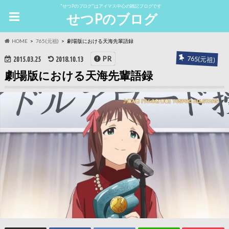
"せつPのブログ"はアイマス中心の雑記ブログです
せつPのブログ
HOME
765(元祖)
劇場版における天海先輩語録
765(元祖)
PR
2015.03.25
2018.10.13
劇場版における天海先輩語録