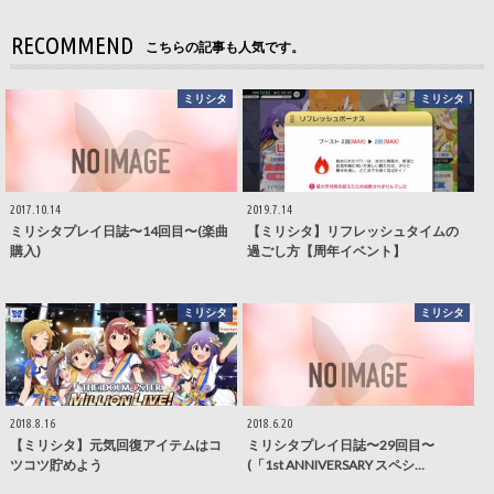
RECOMMEND
こちらの記事も人気です。
ミリシタ
ミリシタ
2017.10.14
2019.7.14
ミリシタプレイ日誌〜14回目〜(楽曲
【ミリシタ】リフレッシュタイムの
購入)
過ごし方【周年イベント】
ミリシタ
ミリシタ
2018.8.16
2018.6.20
【ミリシタ】元気回復アイテムはコ
ミリシタプレイ日誌〜29回目〜
ツコツ貯めよう
(「1st ANNIVERSARY スペシ…