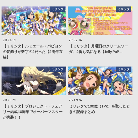
ミリシタ
ミリシタ
2019.6.19
2019.2.16
【ミリシタ】ルミエール・パピヨン
【ミリシタ】月曜日のクリームソー
の髪飾りが数字の2だった【2周年衣
ダ、2番も気になる【Jelly PoP …
装】
ミリシタ
ミリシタ
2019.3.29
2024.9.26
【ミリシタ】プロジェクト・フェア
ミリシタで100位（TPR）を取ったと
リー結成10周年でオーバーマスター
きの記録まとめ
が実装！！