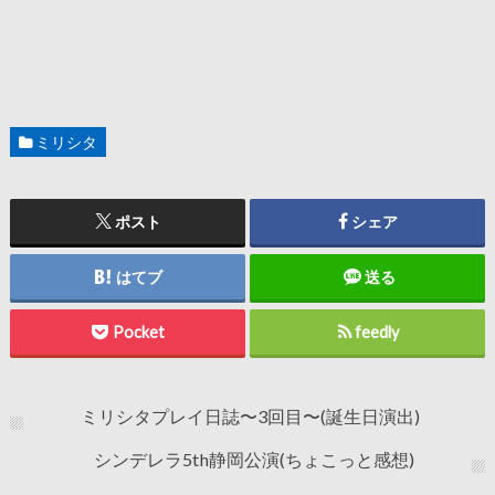
ミリシタ
ポスト
シェア
はてブ
送る
Pocket
feedly
ミリシタプレイ日誌〜3回目〜(誕生日演出)
シンデレラ5th静岡公演(ちょこっと感想)