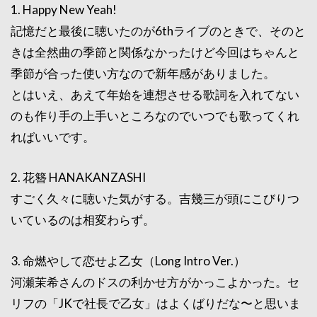
1. Happy New Yeah!
記憶だと最後に聴いたのが6thライブのときで、そのと
きは全然曲の季節と関係なかったけど今回はちゃんと
季節が合った使い方なので新年感がありました。
とはいえ、あえて年始を連想させる歌詞を入れてない
のも作り手の上手いところなのでいつでも歌ってくれ
ればいいです。
2. 花簪 HANAKANZASHI
すごく久々に聴いた気がする。吉幾三が頭にこびりつ
いているのは相変わらず。
3. 命燃やして恋せよ乙女（Long Intro Ver.）
河瀬茉希さんのドスの利かせ方がかっこよかった。セ
リフの「JKで社長で乙女」はよくばりだな〜と思いま