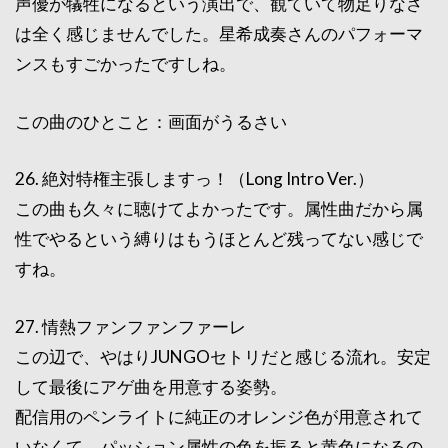
声優が犠牲になるという演出で、観ていて物足りなさ
は全く感じませんでした。星希成奏さんのパフォーマ
ンスもすごかったですしね。
この曲のひとこと：画面がうるさい
26. 絶対特権主張しますっ！（Long Intro Ver.）
この曲も久々に聴けてよかったです。属性曲だから属
性でやるという縛りはもうほとんど残ってない感じで
すね。
27. 情熱ファンファンファーレ
この辺で、やはりJUNGOセトリだと感じる流れ。安定
して最後にアゲ曲を用意する姿勢。
配信用のペンライトに純正のオレンジ色が用意されて
いなくて、パッション属性の色を振ると黄色になるの