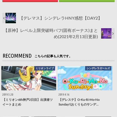
【デレマス】シンデレラHNY感想【DAY2】
【原神】レベル上限突破時バフ(固有ボーナス)まと
め(2021年2月13日更新)
RECOMMEND
こちらの記事も人気です。
ミリオンライブ
シンデレラガールズ
2019.5.20
2019.4.16
【ミリオン6th神戸2日目】出演者ツ
【デレステ】O-Ku-Ri-Mo-No
イートまとめ
Sunday!(おくりものサンデ…