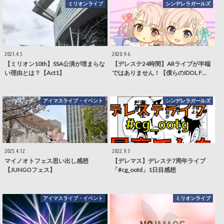
ミリオンライブ
シンデレラガールズ
2023.4.5
2020.9.6
【ミリオン10th】SSA公演が埋まらな
【デレステ24時間】ARライブが半端
い理由とは？【Act1】
ではありません！【僕らのIDOL F…
アイマスライブ・イベント
シンデレラガールズ
2025.4.12
2022.9.3
マイノオトフェス思い出し感想
【デレマス】デレステ7周年ライブ
【JUNGOフェス】
「#cg_ootd」1日目感想
アイマスライブ・イベント
ミリオンライブ