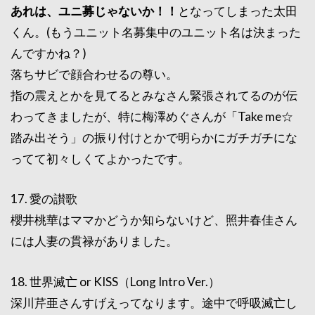
あれは、ユニ募じゃないか！！
となってしまった太田
くん。(もうユニット名募集中のユニット名は決まった
んですかね？)
落ちサビで顔合わせるの尊い。
指の震えとかを見てるとみなさん緊張されてるのが伝
わってきましたが、特に梅澤めぐさんが「Take me☆
踏み出そう」の振り付けとかで明らかにガチガチにな
ってて初々しくてよかったです。
17. 愛の讃歌
櫻井桃華はママかどうか知らないけど、照井春佳さん
には人妻の貫禄がありました。
18. 世界滅亡 or KISS（Long Intro Ver.）
深川芹亜さんすげえってなります。途中で呼吸滅亡し