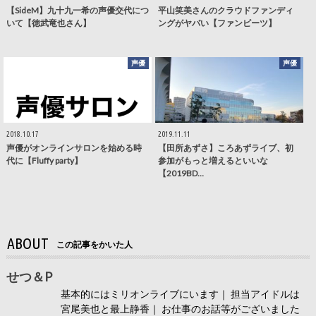
【SideM】九十九一希の声優交代につ
平山笑美さんのクラウドファンディ
いて【徳武竜也さん】
ングがヤバい【ファンビーツ】
声優
声優
2018.10.17
2019.11.11
声優がオンラインサロンを始める時
【田所あずさ】ころあずライブ、初
代に【Fluffy party】
参加がもっと増えるといいな
【2019BD…
ABOUT
この記事をかいた人
せつ＆P
基本的にはミリオンライブにいます｜ 担当アイドルは
宮尾美也と最上静香｜ お仕事のお話等がございました