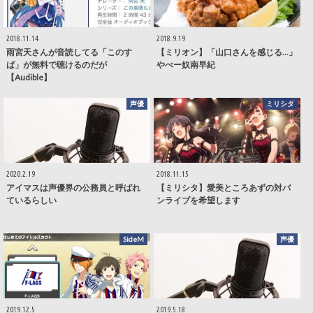
2018.11.14
2018.9.19
雨宮天さんが音読してる「このす
【ミリオン】「山口さんを感じる...」
ば」が無料で聴けるのだが
やべー奴南早紀
【Audible】
声優
ミリシタ
2020.2.19
2018.11.15
アイマスは声優界の公務員と呼ばれ
【ミリシタ】愛美ところあずの対バ
ているらしい
ンライブを希望します
SideM
声優
2019.12.5
2019.5.18