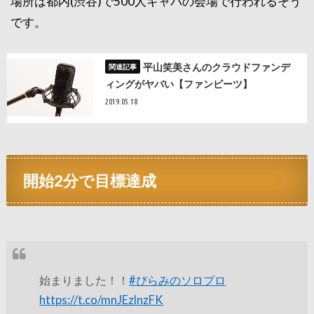
場所は都内(渋谷)で500人キャパの会場で行われるそう
です。
平山笑美さんのクラウドファンデ
ィングがヤバい【ファンビーツ】
2019.05.18
開始2分で目標達成
始まりました！！
#
ぴらみのソロプロ
https://t.co/mnJEzlnzFK