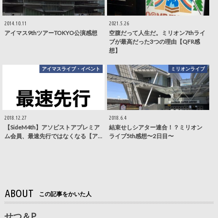
2014.10.11
2021.5.26
アイマス9thツアーTOKYO公演感想
空腹だって人生だ。ミリオン7thライ
ブが最高だった3つの理由【QFR感
想】
アイマスライブ・イベント
ミリオンライブ
2018.12.27
2018.6.4
【SideM4th】アソビストアプレミア
結束せしシアター連合！？ミリオン
ム会員、最速先行ではなくなる【ア…
ライブ5th感想〜2日目〜
ABOUT
この記事をかいた人
せつ＆P