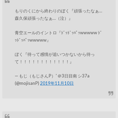
もりのくにから終わりのぼく『頑張ったなぁ…
森久保頑張ったなぁ…（泣）』
青空エールのイントロ『ﾄﾞｯﾄﾞｯﾊﾟｯwwwww ﾄﾞ
ｯﾄﾞｯﾊﾟｯwwwww』
ぼく『待って感情が追いつかないから待っ
て！！！！！！！！！！！！』
— もじ（もじさんP）’ ＠3日目南 シ37a
(@mojisanP)
2019年11月10日