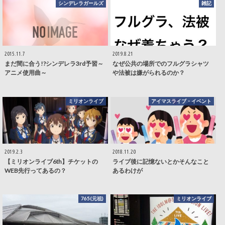
シンデレラガールズ
雑記
2015.11.7
2019.8.21
まだ間に合う!?シンデレラ3rd予習～
なぜ公共の場所でのフルグラシャツ
アニメ使用曲～
や法被は嫌がられるのか？
ミリオンライブ
アイマスライブ・イベント
2019.2.3
2018.11.20
【ミリオンライブ6th】チケットの
ライブ後に記憶ないとかそんなこと
WEB先行ってあるの？
あるわけが
765(元祖)
ミリオンライブ